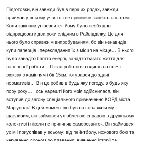
Підготовки, він завжди був в перших рядах, завжди
приймав у всьому участь і не припиняв зайнять спортом.
Коли закінчив університет, йому було необхідно
відпрацювати два роки слідчим в Райвідділку. Це для
нього було справжнім випробуванням, бо він ненавидів
купи паперців і перекладання їх з місця на місце… В нього
було занадто багато енергії, занадто багато життя для
паперової роботи… Після роботи він одягав на плечі
рюкзак з камінням і біг 15км, готувався до здачі
нормативів… Він це робив в будь яку погоду, в будь яку
пору року… І ось нарешті його мрія здійснилася, він
вступив до загону спеціального призначення КОРД міста
Маріуполь! В цей момент він був по справжньому
щасливим, він займався улюбленою справою в дружньому
колективі і ніколи не припиняв саморозвиток. Він займався
усім і приуспівав у всьому: від пейнтболу, ножового бою та
керування дроном до плавання, вивчення історії та