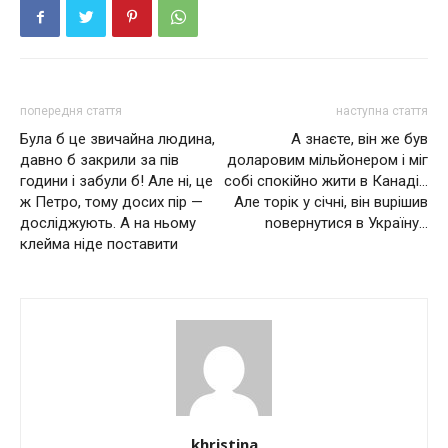
попередня стаття
наступна стаття
Була б це звичайна людина,
А знаєте, він же був
давно б закрили за пів
доларовим мільйонером і міг
години і забули б! Але ні, це
собі спокійно жити в Канаді…
ж Петро, тому досих пір —
Але торік у січні, він вuрішив
досліджують. А на ньому
nовернутися в Україну…
клейма ніде поставити
khristina