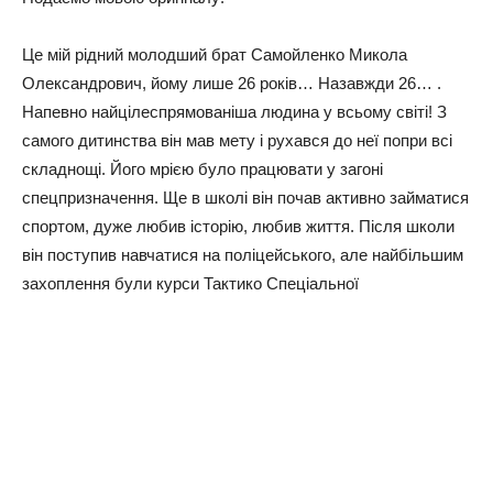
Це мій рідний молодший брат Самойленко Микола
Олександрович, йому лише 26 років… Назавжди 26… .
Напевно найцілеспрямованіша людина у всьому світі! З
самого дитинства він мав мету і рухався до неї попри всі
складнощі. Його мрією було працювати у загоні
спецпризначення. Ще в школі він почав активно займатися
спортом, дуже любив історію, любив життя. Після школи
він поступив навчатися на поліцейського, але найбільшим
захоплення були курси Тактико Спеціальної