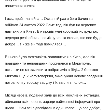
написання книжок…
І ось, прийшла війна… Останній раз я його бачив та
обіймав 24 лютого 2022 Саме тоді він був на чергових
навчаннях в Києві. Він провів мені короткий інструктаж,
передав речі, обняв, посміхнувся та сказав, що все буде
добре… Як же він тоді помилявся…
В нього була можливість залишитися в Києві, але він
правдами та неправдами проривався в Маріуполь,
оскільки не міг залишити побратимів в біді… 2 березня
Микола і ще 2 його товариші, виконуючи бойове завдання
потрапили у ворожу засідку і їх взяли в полон…
Місяці нервів, подання заяв до всіх можливих інстанцій,
обивання всіх порогів, заради найменшої інформації про
нього… Нам всі відповідали в один голос, що все добре,