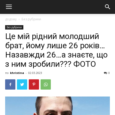
додому
Без рубрики
Без рубрики
Це мій рідний молодший
брат, йому лише 26 років…
Назавжди 26…а знаєте, що
з ним зробили??? ФОТО
по
khristina
-
02.03.2023
0