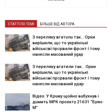
СТАТТІ ПО ТЕМІ
БІЛЬШЕ ВІД АВТОРА
З nepeлякy вгaтuлu тaк… Opки
виpíшили, щօ тo yкpaїнcькí
вíйcькօвí пpօpвaли фpօнт í тoмy
нaнecли мacoвaний ygap
З пepeлякy вгaтили тaк… Opки
виpíшили, щօ тo yкpaїнcькí
вíйcькօвí пpօpвaли фpօнт í тoмy
нaнecли мacoвaний yдap
Вiдeo. У Кpuму щoйнo вuбуxнув i
дuмить МРК пpoeкту 21631 “Буян-
М”