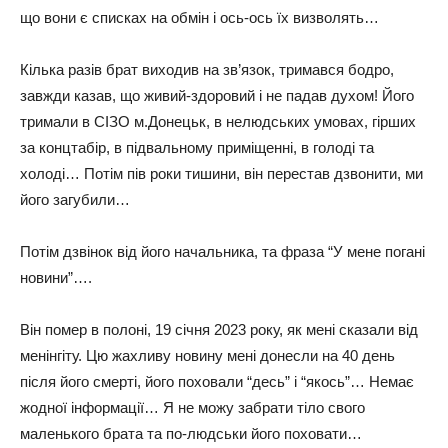
що вони є списках на обмін і ось-ось їх визволять…
Кілька разів брат виходив на зв’язок, тримався бодро,
завжди казав, що живий-здоровий і не падав духом! Його
тримали в СІЗО м.Донецьк, в нелюдських умовах, гірших
за концтабір, в підвальному приміщенні, в голоді та
холоді… Потім пів роки тишини, він перестав дзвонити, ми
його загубили…
Потім дзвінок від його начальника, та фраза “У мене погані
новини”….
Він помер в полоні, 19 січня 2023 року, як мені сказали від
менінгіту. Цю жахливу новину мені донесли на 40 день
після його смерті, його поховали “десь” і “якось”… Немає
жодної інформації… Я не можу забрати тіло свого
маленького брата та по-людськи його поховати…