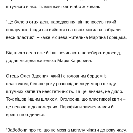
штучного вінка. Тільки живі квіти або ж ковані.
“Це було в отця день народження, він попросив такий
подарунок. Люди всі вийшли і на своїх могилах забрали
весь пластик”, – каже місцева жителька Мар’яна Горецька.
Від цього села вже й інші починають перебирати досвід,
додає місцева жителька Марія Кацюрина.
Отець Олег Здреник, який і є головним борцем із
пластиком, більше року розповідав людям про шкоду
штучних квітів та неестетичність. Та це, визнає, не діяло.
Тож пішов іншим шляхом. Оголосив, що пластикові квіти –
це неповага до померлих. Парафіяни замислилися й
врешті погодилися.
“Забобони про те, що не можна могилу чіпати до року часу.