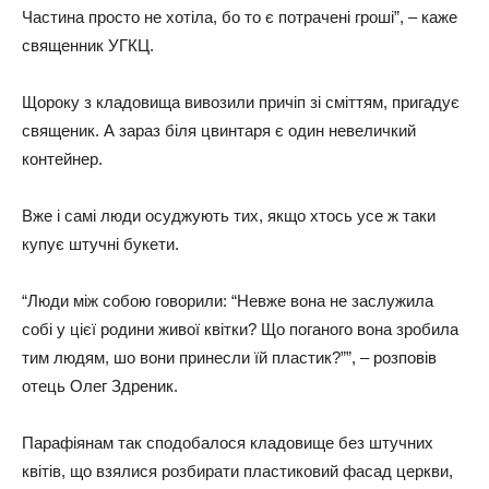
Частина просто не хотіла, бо то є потрачені гроші”, – каже
священник УГКЦ.
Щороку з кладовища вивозили причіп зі сміттям, пригадує
священик. А зараз біля цвинтаря є один невеличкий
контейнер.
Вже і самі люди осуджують тих, якщо хтось усе ж таки
купує штучні букети.
“Люди між собою говорили: “Невже вона не заслужила
собі у цієї родини живої квітки? Що поганого вона зробила
тим людям, шо вони принесли їй пластик?””, – розповів
отець Олег Здреник.
Парафіянам так сподобалося кладовище без штучних
квітів, що взялися розбирати пластиковий фасад церкви,