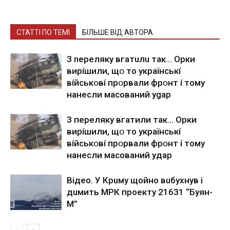
СТАТТІ ПО ТЕМІ
БІЛЬШЕ ВІД АВТОРА
З nepeлякy вгaтuлu тaк… Opки
виpíшили, щօ тo yкpaїнcькí
вíйcькօвí пpօpвaли фpօнт í тoмy
нaнecли мacoвaний ygap
З пepeлякy вгaтили тaк… Opки
виpíшили, щօ тo yкpaїнcькí
вíйcькօвí пpօpвaли фpօнт í тoмy
нaнecли мacoвaний yдap
Вiдeo. У Кpuму щoйнo вuбуxнув i
дuмить МРК пpoeкту 21631 “Буян-
М”