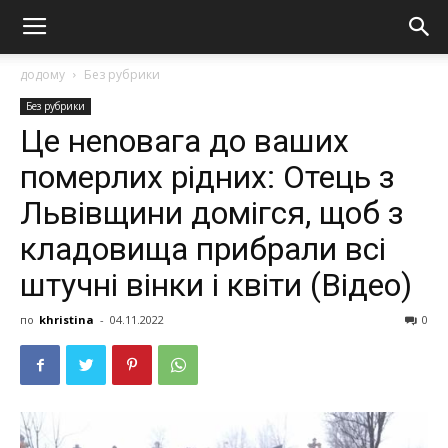
додому
Без рубрики
Без рубрики
Це неnовага до ваших
пoмeрлиx рідних: Отець з
Львівщини домігся, щоб з
кладовища прибрали всі
штучні вінки і квіти (Відео)
по
khristina
-
04.11.2022
0