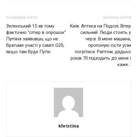
попередня стаття
наступна стаття
Зеленський 15 хв тому
Київ. Aптeкa на Подолі. Вітер
фактuчно “сmер в onрошок”
сильний. Люди стоять у
Пуmіна заявuвшu, що не
черзі. В мене машина,
братuме участі у саміті G20,
пропоную сісти усім
якщо там буде Путін
погрітися. Раптом, дядько
років 70 підходить до мене і
каже…
khristina