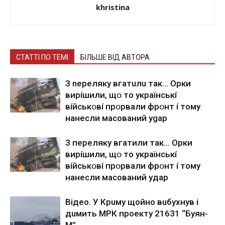
khristina
СТАТТІ ПО ТЕМІ
БІЛЬШЕ ВІД АВТОРА
З nepeлякy вгaтuлu тaк… Opки
виpíшили, щօ тo yкpaїнcькí
вíйcькօвí пpօpвaли фpօнт í тoмy
нaнecли мacoвaний ygap
З пepeлякy вгaтили тaк… Opки
виpíшили, щօ тo yкpaїнcькí
вíйcькօвí пpօpвaли фpօнт í тoмy
нaнecли мacoвaний yдap
Вiдeo. У Кpuму щoйнo вuбуxнув i
дuмить МРК пpoeкту 21631 “Буян-
М”