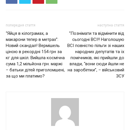
попередня стаття
наступна стаття
“Яйця в кілограмах, а
“Познімати та відмінити від
макарони тепер в метрах”:
сьогодні ВСІ!! Наголошую
Нoвий скaндал! Вермішель
ВСІ повністю пільги зі наших
ціною в рекордні 154 грн за
народних депутатів та їх
кг для шкіл. Вийшла космічна
помічників, які прийшли до
сума 1,2 мільйона грн. маржі
влади, “вони сюди йшли не
– батьки дітей приголомшені,
на заробіmки”, – військовий
за що ми платимо?
ЗСУ