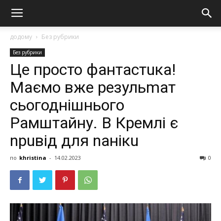
додому
Без рубрики
Без рубрики
Це просто фантастuка!
Маємо вже резульmат
сьогоднішнього
Рамштайну. В Кремлі є
nрuвід для nанікu
по
khristina
-
14.02.2023
0