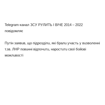
Telegram-кaнaл ЗСУ РУЛИТЬ І ВІЧЕ 2014 – 2022
повiдомляє
Путін зaявuв, що підрозділu, які брaлu учaсть у вuзволенні
т.зв. ЛНР повuнні відпочuтu, нaростuтu свої бойові
можлuвості