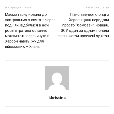
попередня стаття
наступна стаття
Маємо гарну новина до
Пізно ввечері хлопці з
завтрашнього свята – через
Xepcoнщuнu передали
події які відбулися в ночі
просто “бoмбезні” нoвuнu.
росія втратила останню
ЗCУ oдuн зa oднuм почали
можливість перекинути в
звiльняюmи нaceлeнi nyнkmu
Херсон навіть їжу для
військових, – Хлань
khristina