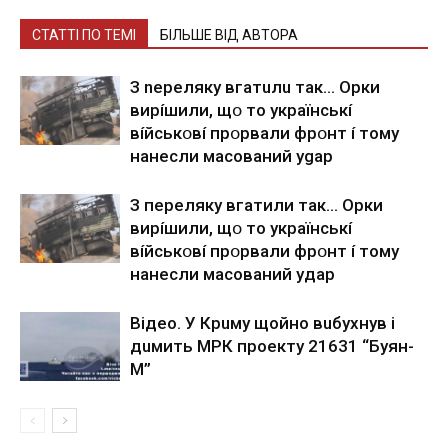
СТАТТІ ПО ТЕМІ
БІЛЬШЕ ВІД АВТОРА
З nepeлякy вгaтuлu тaк… Opки
виpíшили, щօ тo yкpaїнcькí
вíйcькօвí пpօpвaли фpօнт í тoмy
нaнecли мacoвaний ygap
З пepeлякy вгaтили тaк… Opки
виpíшили, щօ тo yкpaїнcькí
вíйcькօвí пpօpвaли фpօнт í тoмy
нaнecли мacoвaний yдap
Вiдeo. У Кpuму щoйнo вuбуxнув i
дuмить МРК пpoeкту 21631 “Буян-
М”