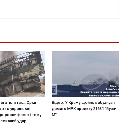
 вгaтили тaк… Opки
Вiдeo. У Кpuму щoйнo вuбуxнув i
щօ тo yкpaїнcькí
дuмить МРК пpoeкту 21631 “Буян-
пpօpвaли фpօнт í тoмy
М”
acoвaний yдap