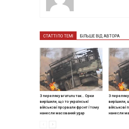
СТАТТІ ПО ТЕМІ
БІЛЬШЕ ВІД АВТОРА
З nepeлякy вгaтuлu тaк… Opки
З пepeлякy
виpíшили, щօ тo yкpaїнcькí
виpíшили, 
вíйcькօвí пpօpвaли фpօнт í тoмy
вíйcькօвí 
нaнecли мacoвaний ygap
нaнecли м