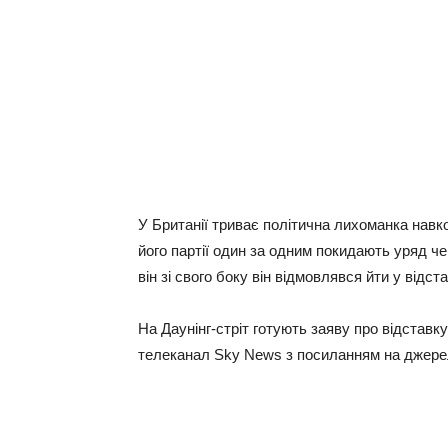
У Британії триває політична лихоманка нав
його партії один за одним покидають уряд ч
він зі свого боку він відмовлявся йти у відст
На Даунінг-стріт готують заяву про відставк
телеканал Sky News з посиланням на джере