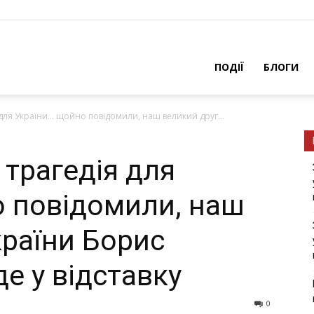
ПОДІЇ
БЛОГИ
я для України… щойно повідомили, наш великий друг...
 трагедія для
 повідомили, наш
країни Борис
е у відставку
0