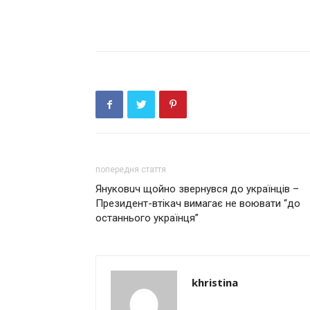
попередня стаття
Янyкoвuч щойно звepнyвcя дo українців –
Президент-втікач вимагає не воювати “дo
ocтaнньoгo yкpaїнця”
khristina