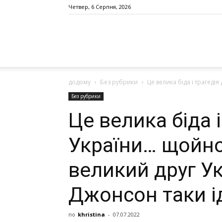
Четвер, 6 Серпня, 2026
додому
Без рубрики
Це велика біда і трагеді
Без рубрики
Це велика біда і
України… щойно
великий друг У
Джонсон таки ід
по
khristina
-
07.07.2022