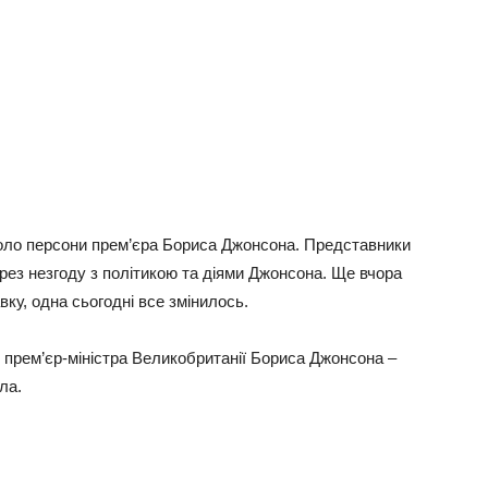
коло персони прем’єра Бориса Джонсона. Представники
ерез незгоду з політикою та діями Джонсона. Ще вчора
авку, одна сьогодні все змінилось.
у прем’єр-міністра Великобританії Бориса Джонсона –
ла.