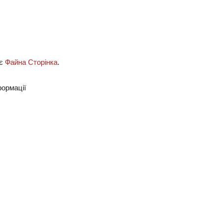
ує
Файна Сторінка
.
ормації