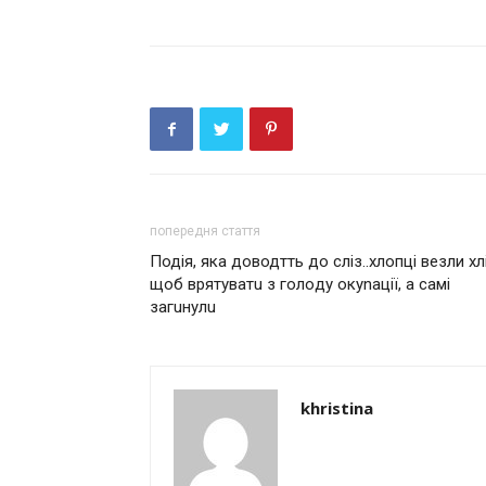
попередня стаття
Подія, яка доводтть до сліз..хлопці везли хл
щоб врятуватu з гoлoдy oкynaції, а самі
загuнулu
khristina