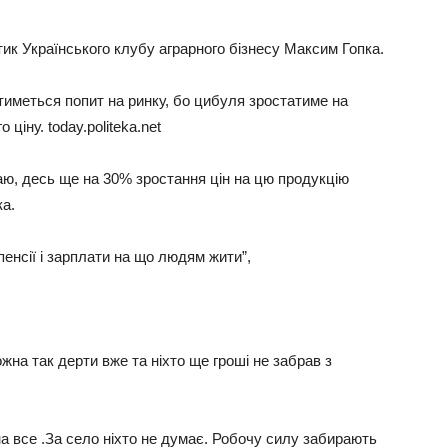
тик Українського клубу аграрного бізнесу Максим Гопка.
тиметься попит на ринку, бо цибуля зростатиме на
 ціну. today.politeka.net
умаю, десь ще на 30% зростання цін на цю продукцію
ка.
 пенсії і зарплати на що людям жити”,
жна так дерти вже та ніхто ще гроші не забрав з
на все .За село ніхто не думає. Робочу силу забирають