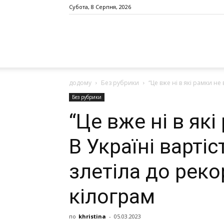
Субота, 8 Серпня, 2026
додому
Без рубрики
“Це вже ні в які рамки не в
Без рубрики
“Це вже ні в які
В Україні вартіс
злетіла до реко
кілограм
по
khristina
-
05.03.2023