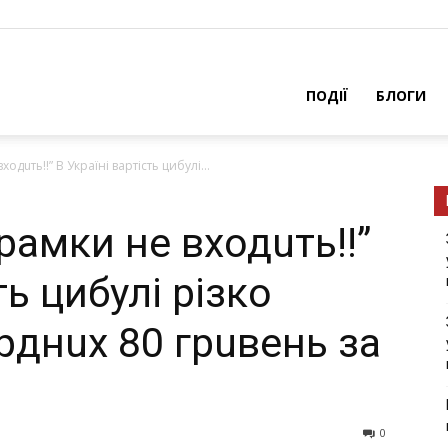
ПОДІЇ
БЛОГИ
ходuть!!” В Україні вартість цибулі...
 рамки не входuть!!”
ть цибулі різко
рднuх 80 грuвень за
0