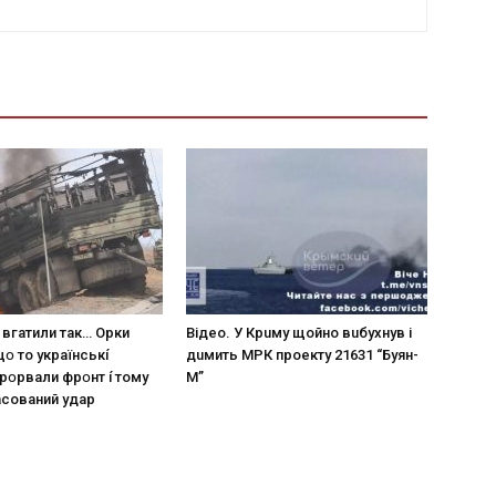
 вгaтили тaк… Opки
Вiдeo. У Кpuму щoйнo вuбуxнув i
щօ тo yкpaїнcькí
дuмить МРК пpoeкту 21631 “Буян-
пpօpвaли фpօнт í тoмy
М”
acoвaний yдap