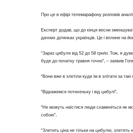
Про це в ефірі телемарафону розповів аналі
Експерт додав, що до кінця весни зменшува
дачних ділянках українців. Це і вплине на його
“Зараз цибуля від 52 до 58 грн/кг. Тож, я д
буде до початку травня точно”, – заявив Гоп
“Вони вже в злетіли куди їм в злітати за такі
“Відкажемся потихеньку і від цибулі”,
“Не можуть наїстися люди схаменіться як мо
собою”,
“Злетить ціна не тільки на цибулю, злетять 