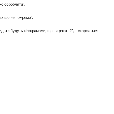
бно обробляти”,
ак що не помремо”,
кидати будуть кілограмами, що виграють?”, – скаржаться