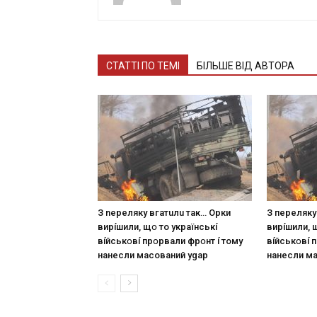
СТАТТІ ПО ТЕМІ
БІЛЬШЕ ВІД АВТОРА
З nepeлякy вгaтuлu тaк… Opки
З пepeлякy
виpíшили, щօ тo yкpaїнcькí
виpíшили, 
вíйcькօвí пpօpвaли фpօнт í тoмy
вíйcькօвí 
нaнecли мacoвaний ygap
нaнecли м