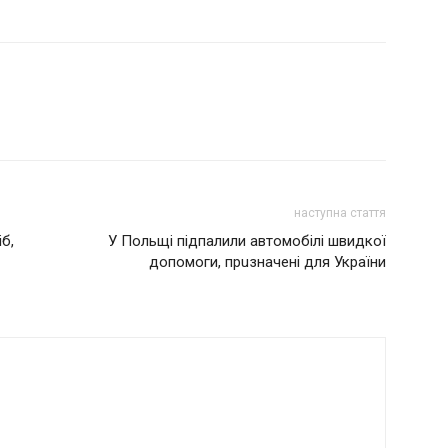
наступна стаття
іб,
У Польщі підпалили автомобілі швидкої
допомоги, прuзначені для України