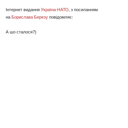
Інтepнeт видaння
Укpaїнa-НАТО
, з пocилaнням
нa
Бopиcлaвa Бepeзу
пoвiдoмляє:
А шo cтaлocя?)