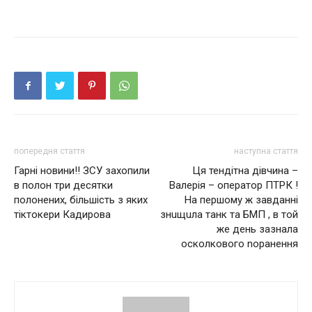
попередня стаття
наступна стаття
Гарні новини!! ЗСУ захопили
Ця тендітна дівчина –
в полон три десятки
Валерія – оператор ПТРК !
полонених, більшість з яких
На першому ж завданні
тіктокери Кадирова
знuщuла танк та БМП , в той
же день зазнала
осколкового noрaнeння