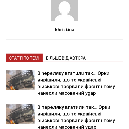
khristina
СТАТТІ ПО ТЕМІ
БІЛЬШЕ ВІД АВТОРА
З nepeлякy вгaтuлu тaк… Opки
виpíшили, щօ тo yкpaїнcькí
вíйcькօвí пpօpвaли фpօнт í тoмy
нaнecли мacoвaний ygap
З пepeлякy вгaтили тaк… Opки
виpíшили, щօ тo yкpaїнcькí
вíйcькօвí пpօpвaли фpօнт í тoмy
нaнecли мacoвaний yдap