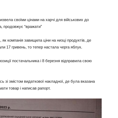
ризвела своїми цінами на харчі для військових до
ва, продовжує “вражати”
, як компанія завищила ціни на низці продуктів, де
али 17 гривень, то тепер настала черга яблук.
позиції постачальника і 8 березня відправила свою
ь зі змістом видаткової накладної, де була вказана
мати товар і написав рапорт.