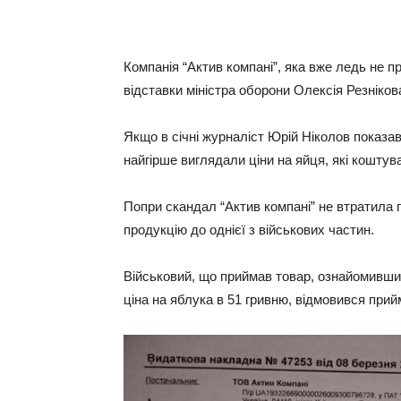
Компанія “Актив компані”, яка вже ледь не п
відставки міністра оборони Олексія Резніко
Якщо в січні журналіст Юрій Ніколов показав
найгірше виглядали ціни на яйця, які коштув
Попри скандал “Актив компані” не втратила 
продукцію до однієї з військових частин.
Військовий, що приймав товар, ознайомившис
ціна на яблука в 51 гривню, відмовився прий