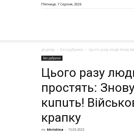
П’ятниця, 7 Серпня, 2026
додому
Без рубрики
Цього разу люди йому вже
Без рубрики
Цього разу люд
простять: Знов
кuпuть! Військ
крапку
по
khristina
-
15.03.2023