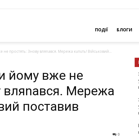
ПОДІЇ
БЛОГИ
 не простять: Знову вляnався. Мережа кuпuть! Військовий...
и йому вже не
у вляnався. Мережа
овий поставив
0