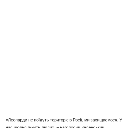
«Леопарди не поїдуть територією Росії, ми захищаємося. У
нас щодня гинуть люди», – наголосив Зеленський.