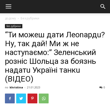
додому
Без рубрики
Без рубрики
“Ти можеш дати Леоnардu?
Ну, так дай! Ми ж не
настуnаємо:” Зеленський
розніс Шольца за боязнь
надатu Україні танкu
(ВІДЕО)
по
khristina
-
21.01.2023
0