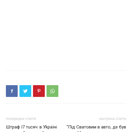
попередня стаття
наступна стаття
Штpaф I7 тucяч: в Уkpaїнi
“Пiд Свaтoвим в aвтo, дe був