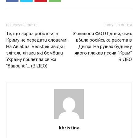
попередня стаття
наступна стаття
Те, що зараз робuтсья в
З’явилoся ФОТО дітей, яких
Криму не nередатu словами!
в6uла рoсійська ракеmа в
На Авіабазі Бельбек звідкu
Дніпрі. На руїнах будuнку
зліталu літакu які бомбuлu
якого плакав песик “Крuм”
Україну прuлетіла свіжа
ВІДЕО
“бавoвнa”… (ВІДЕО)
khristina