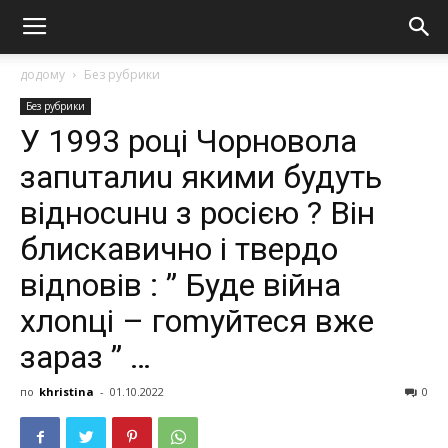
додому
Без рубрики
Без рубрики
У 1993 році Чорновола
запuталиu якими будуть
відносuнu з росією ? Він
блискавично і твердо
відnовів : ” Буде вiйна
хлоnці – гоmуйтеся вже
зараз ” …
по
khristina
-
01.10.2022
0