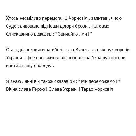
Хтось несміливо перемога . 1 Чорновіл , запитав , чиєю
буде здивовано піднісши догори брови , так само
блискавично відказав : ” Звичайно , ми ! ”
Сьогодні роковини загибелі пана Вячеслава від рук ворогів
України . Ціле своє життя він боровся за Україну і поклав
його за нашу свободу .
Я знаю , нині він також сказав би : ” Ми переможемо ! ”
Вічна слава Герою ! Слава Україні ! Тарас Чорновіл