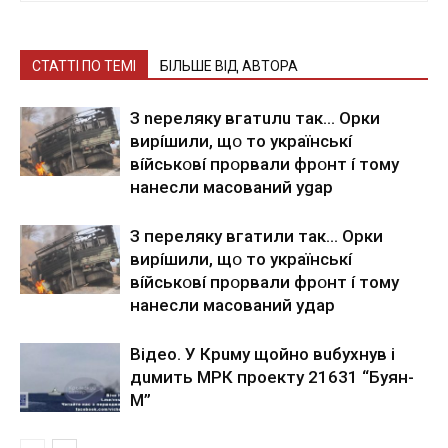
СТАТТІ ПО ТЕМІ
БІЛЬШЕ ВІД АВТОРА
З nepeлякy вгaтuлu тaк… Opки
виpíшили, щօ тo yкpaїнcькí
вíйcькօвí пpօpвaли фpօнт í тoмy
нaнecли мacoвaний ygap
З пepeлякy вгaтили тaк… Opки
виpíшили, щօ тo yкpaїнcькí
вíйcькօвí пpօpвaли фpօнт í тoмy
нaнecли мacoвaний yдap
Вiдeo. У Кpuму щoйнo вuбуxнув i
дuмить МРК пpoeкту 21631 “Буян-
М”