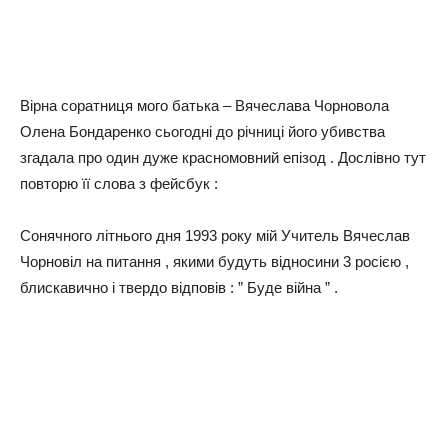
Вірна соратниця мого батька – Вячеслава Чорновола
Олена Бондаренко сьогодні до річниці його убивства
згадала про один дуже красномовний епізод . Дослівно тут
повторю її слова з фейсбук :
Сонячного літнього дня 1993 року мій Учитель Вячеслав
Чорновіл на питання , якими будуть відносини 3 росією ,
блискавично і твердо відповів : ” Буде війна ” .