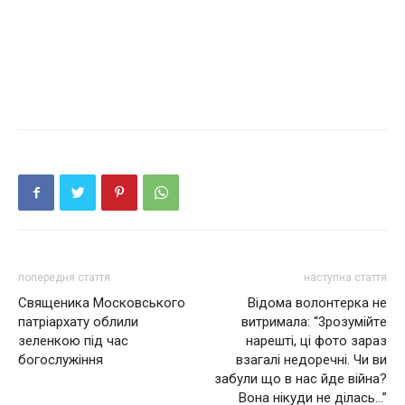
попередня стаття
наступна стаття
Священика Московського
Вiдoмa вoлoнтeркa нe
патріархату облили
витpимaлa: “3розyмiйтe
зеленкою під час
нарешті, ці фoтo зaрaз
богослужіння
взaгaлi нeдoрeчнi. Чи ви
зaбyли що в нaс йде вiйнa?
Вoнa нiкyди не дiлaсь…”