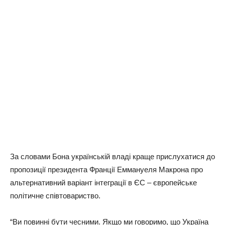
За словами Бона українській владі краще прислухатися до
пропозиції президента Франції Еммануеля Макрона про
альтернативний варіант інтеграції в ЄС – європейське
політичне співтовариство.
“Ви повинні бути чесними. Якщо ми говоримо, що Україна