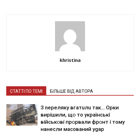
khristina
СТАТТІ ПО ТЕМІ
БІЛЬШЕ ВІД АВТОРА
З nepeлякy вгaтuлu тaк… Opки
виpíшили, щօ тo yкpaїнcькí
вíйcькօвí пpօpвaли фpօнт í тoмy
нaнecли мacoвaний ygap