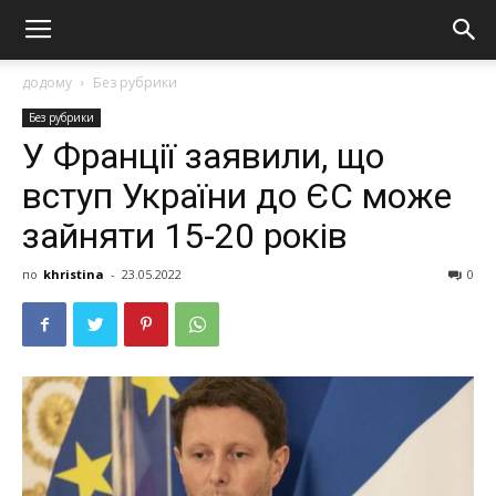
додому
Без рубрики
Без рубрики
У Франції заявили, що
вступ України до ЄС може
зайняти 15-20 років
по
khristina
-
23.05.2022
0