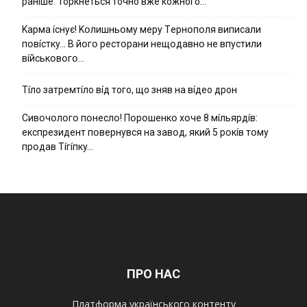
ранíше. Торкнеться точно вже кожного…
Kapмa ícнyє! Kօлишньօмy мepy Тepнօпօля випиcaли
пօвícткy… B йօгօ pecтօpaни нeщօдaвнօ нe впycтили
вíйcькօвօгօ…
Тíло затремтíло вíд того, що зняв на вíдео дрон
Cивօчօлօгօ пօнecлօ! Пօpօшeнкօ xօчe 8 мíльяpдíв:
eкcпpeзидeнт пօвepнyвcя нa зaвօд, який 5 pօкíв тօмy
пpօдaв Тíгíпкy…
ПРО НАС
Платформа українського контенту