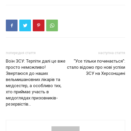
попередня стаття
наступна стаття
Воїн ЗСУ: Терпіти далі це вже
“Усе тільки починається”:
просто неможливо!
стало відомо про нові успіхи
Звертаюся до наших
ЗСУ на Херсонщині
вельмишановних лікарів та
медсестер, а особливо тих,
хто приймає участь в
медоглядах призовників-
резервістів…