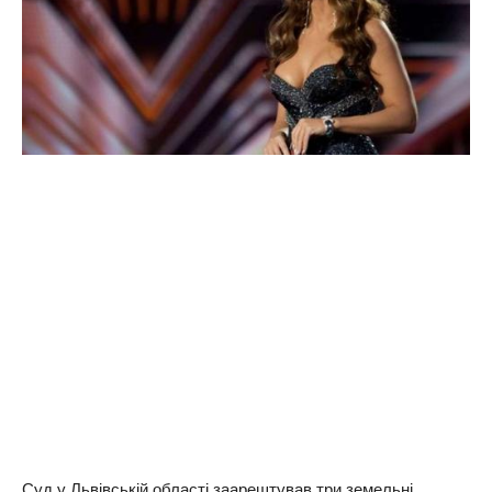
Суд у Львівській області заарештував три земельні