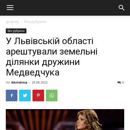
додому
Без рубрики
Без рубрики
У Львівській області
aрeштyвaли земельні
ділянки дружини
Медведчука
по
khristina
-
29.08.2022
0