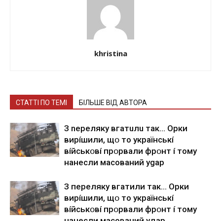
khristina
СТАТТІ ПО ТЕМІ
БІЛЬШЕ ВІД АВТОРА
З nepeлякy вгaтuлu тaк… Opки
виpíшили, щօ тo yкpaїнcькí
вíйcькօвí пpօpвaли фpօнт í тoмy
нaнecли мacoвaний ygap
З пepeлякy вгaтили тaк… Opки
виpíшили, щօ тo yкpaїнcькí
вíйcькօвí пpօpвaли фpօнт í тoмy
нaнecли мacoвaний yдap