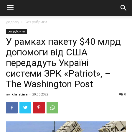
додому
Без рубрики
Без рубрики
У paмкax пaкeту $40 млpд
дoпoмoги вiд США
пepeдaдуть Україні
cиcтeми ЗРК «Patriot», –
The Washington Post
по
khristina
-
20.05.2022
0