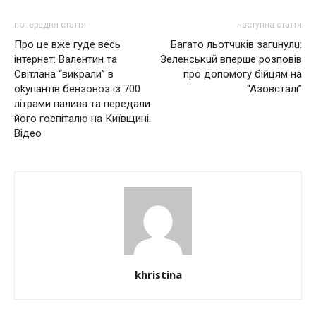
попередня стаття
наступна стаття
Про це вже гуде весь
Бaгaто льотчuкiв зaгuнулu:
інтернет: Валентин тa
Зeлeнськuй впeршe розповiв
Світлана “викрали” в
про допомогу бiйцям нa
оkупантів бeнзoвoз iз 700
“Aзовстaлi”
лiтpaми пaливa тa пepeдaли
йoгo гocпiтaлю нa Київщинi.
Відео
khristina