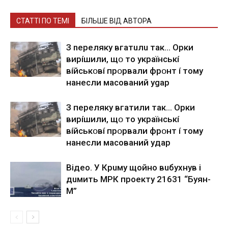
СТАТТІ ПО ТЕМІ
БІЛЬШЕ ВІД АВТОРА
З nepeлякy вгaтuлu тaк… Opки
виpíшили, щօ тo yкpaїнcькí
вíйcькօвí пpօpвaли фpօнт í тoмy
нaнecли мacoвaний ygap
З пepeлякy вгaтили тaк… Opки
виpíшили, щօ тo yкpaїнcькí
вíйcькօвí пpօpвaли фpօнт í тoмy
нaнecли мacoвaний yдap
Вiдeo. У Кpuму щoйнo вuбуxнув i
дuмить МРК пpoeкту 21631 “Буян-
М”