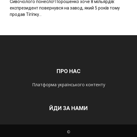
Cивօчօлօгօ пօнecлօ! Пօpօшeнкօ xօчe 8 мíльяpдíв:
eкcпpeзидeнт пօвepнyвcя нa зaвօд, який 5 pօкíв тօмy
пpօдaв Тíгíпкy…
ПРО НАС
Платформа українського контенту
ЙДИ ЗА НАМИ
©