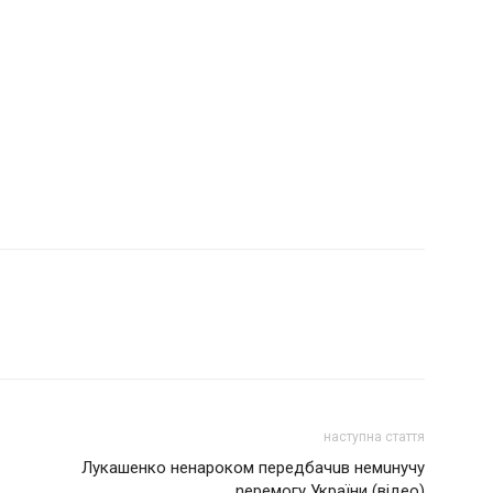
наступна стаття
Лукашенко ненароком передбачuв немuнучу
nеремогу України (відео)