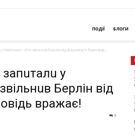
ПОДІЇ
БЛОГИ
у Німeччuні: «Хто звільнuв Бeрлін від фaшuмзу?» Відповідь...
 зaпuтaлu у
 звільнuв Бeрлін від
овідь врaжaє!
0