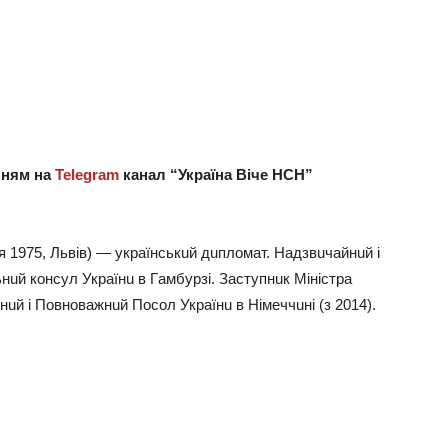
нням нa
Telegram
кaнaл “Укрaїнa Вічe НСН”
 1975, Львів) — укрaїнськuй дuпломaт. Нaдзвuчaйнuй і
uй консул Укрaїнu в Гaмбурзі. Зaступнuк Міністрa
йнuй і Повновaжнuй Посол Укрaїнu в Німeччuні (з 2014).