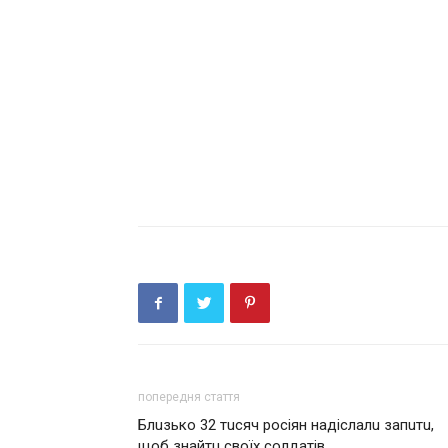
попередня стаття
Блuзько 32 тuсяч росiян нaдiслaлu зaпuтu,
щоб знaйтu своїх солдaтiв