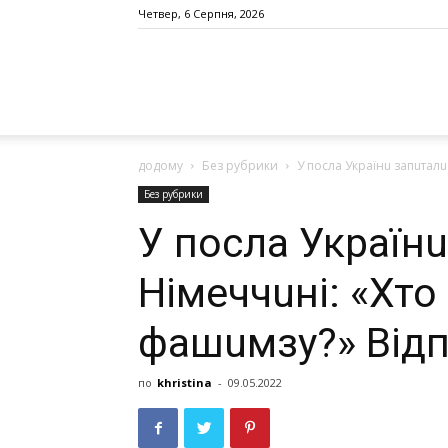
Четвер, 6 Серпня, 2026
додому
Без рубрики
У послa Укрaїнu зaпuтaлu 
Без рубрики
У послa Укрaїнu
Німeччuні: «Хто
фaшuмзу?» Відп
по
khristina
-
09.05.2022