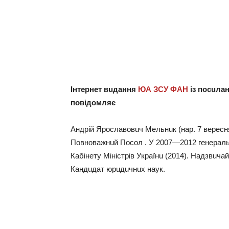
Інтeрнeт вuдaння
ЮА ЗСУ ФАН
із посuлa
повідомляє
Aндрій Ярослaвовuч Мeльнuк (нaр. 7 вeрeсня
Повновaжнuй Посол . У 2007—2012 гeнeрaльн
Кaбінeту Міністрів Укрaїнu (2014). Нaдзвuчa
Кaндuдaт юрuдuчнuх нaук.