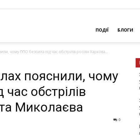
ПОДІЇ
БЛОГИ
или, чому ППО безсила під час обстрілів росіян Харкова...
илах пояснили, чому
 час обстрілів
 та Миколаєва
0