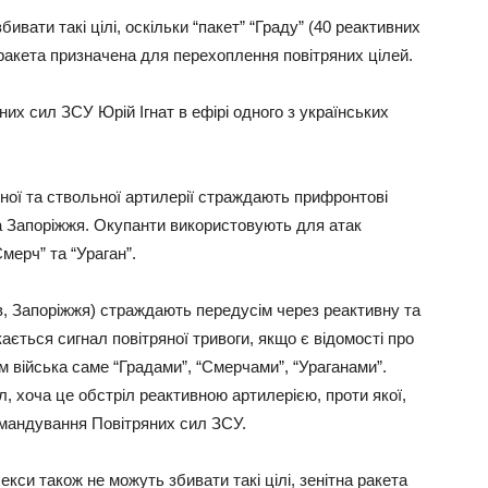
ивати такі цілі, оскільки “пакет” “Граду” (40 реактивних
а ракета призначена для перехоплення повітряних цілей.
их сил ЗСУ Юрій Ігнат в ефірі одного з українських
ивної та ствольної артилерії страждають прифронтові
 та Запоріжжя. Окупанти використовують для атак
мерч” та “Ураган”.
їв, Запоріжжя) страждають передусім через реактивну та
ається сигнал повітряної тривоги, якщо є відомості про
им війська саме “Градами”, “Смерчами”, “Ураганами”.
, хоча це обстріл реактивною артилерією, проти якої,
омандування Повітряних сил ЗСУ.
екси також не можуть збивати такі цілі, зенітна ракета