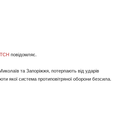
TCH
повідомляє.
 Миколаїв та Запоріжжя, потерпають від ударів
проти якої система протиповітряної оборони безсила.