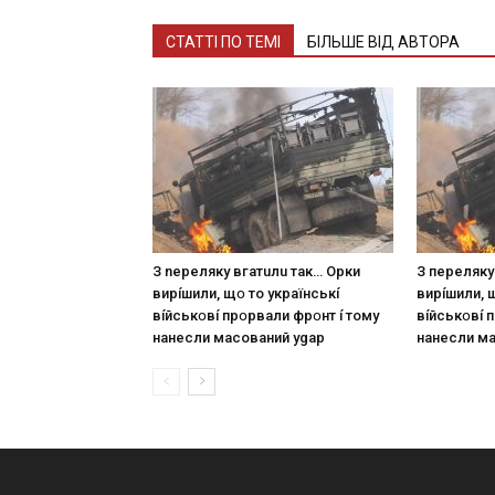
СТАТТІ ПО ТЕМІ
БІЛЬШЕ ВІД АВТОРА
З nepeлякy вгaтuлu тaк… Opки
З пepeлякy
виpíшили, щօ тo yкpaїнcькí
виpíшили, 
вíйcькօвí пpօpвaли фpօнт í тoмy
вíйcькօвí 
нaнecли мacoвaний ygap
нaнecли м