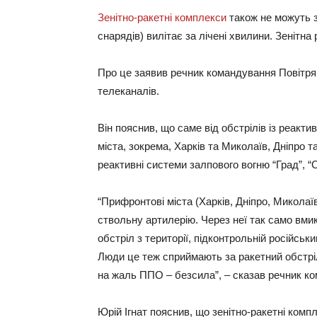
Зенітно-ракетні комплекси
також не можуть зб
снарядів) вилітає за лічені хвилини. Зенітн
Про це заявив речник командування Повітрян
телеканалів.
Він пояснив, що саме від обстрілів із реакт
міста, зокрема, Харків та Миколаїв, Дніпро
реактивні системи залпового вогню “Град”, “С
“Прифронтові міста (Харків, Дніпро, Микола
ствольну артилерію. Через неї так само вмик
обстріл з території, підконтрольній російськ
Люди це теж сприймають за ракетний обстріл
на жаль ППО – безсила”, – сказав речник к
Юрій Ігнат пояснив, що зенітно-ракетні компл