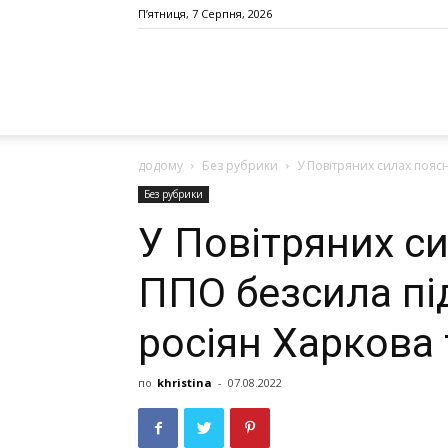
П’ятниця, 7 Серпня, 2026
додому
Без рубрики
У Повітряних силах поясн
Без рубрики
У Повітряних с
ППО безсила під
росіян Харкова
по
khristina
-
07.08.2022