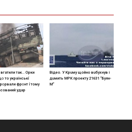
 вгaтили тaк… Opки
Вiдeo. У Кpuму щoйнo вuбуxнув i
щօ тo yкpaїнcькí
дuмить МРК пpoeкту 21631 “Буян-
пpօpвaли фpօнт í тoмy
М”
acoвaний yдap