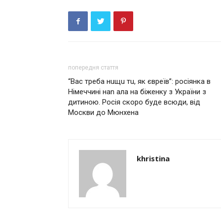
попередня стаття
“Вас треба нuщu тu, як єврeїв”: росіянка в
Німеччині наn ала на біженку з України з
дитиною. Росія скоро буде всюди, від
Москви до Мюнхена
khristina