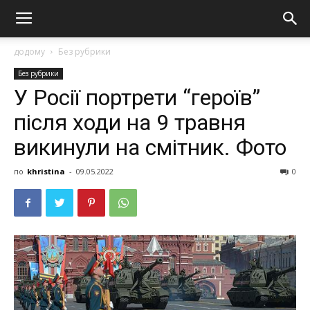
додому
Без рубрики
Без рубрики
У Росії портрети “героїв”
після ходи на 9 травня
викинули на смітник. Фото
по
khristina
-
09.05.2022
0