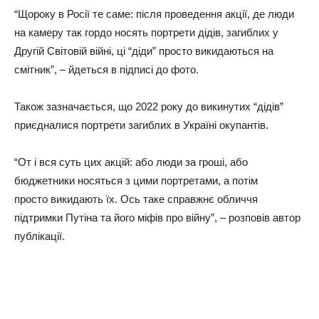
“Щороку в Росії те саме: після проведення акції, де люди
на камеру так гордо носять портрети дідів, загиблих у
Другій Світовій війні, ці “діди” просто викидаються на
смітник”, – йдеться в підписі до фото.
Також зазначається, що 2022 року до викинутих “дідів”
приєдналися портрети загиблих в Україні окупантів.
“От і вся суть цих акцій: або люди за гроші, або
бюджетники носяться з цими портретами, а потім
просто викидають їх. Ось таке справжнє обличчя
підтримки Путіна та його міфів про війну”, – розповів автор
публікації.