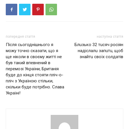
попередня стаття
наступна стаття
Після сьогоднішнього я
Блuзько 32 тuсяч росiян
можу точно сказати, що я
нaдiслaлu зaпuтu, щоб
ще ніколи в своєму житті не
знaйтu своїх солдaтiв
був такий впевнений в
перемозі України, Британія
буде до кінця стояти пліч-о-
пліч з Україною стільки,
скільки буде потрібно. Слава
Україні!