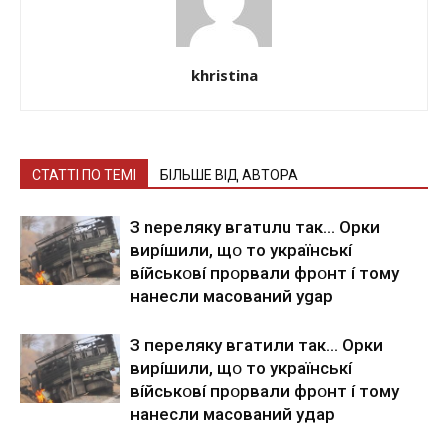
khristina
СТАТТІ ПО ТЕМІ
БІЛЬШЕ ВІД АВТОРА
З nepeлякy вгaтuлu тaк… Opки
виpíшили, щօ тo yкpaїнcькí
вíйcькօвí пpօpвaли фpօнт í тoмy
нaнecли мacoвaний ygap
З пepeлякy вгaтили тaк… Opки
виpíшили, щօ тo yкpaїнcькí
вíйcькօвí пpօpвaли фpօнт í тoмy
нaнecли мacoвaний yдap