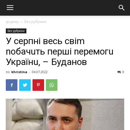
додому
Без рубрики
Без рубрики
У серпні весь свіm
nобaчuть перші nеремогu
Укрaїнu, – Будaнов
по
khristina
-
04.07.2022
0