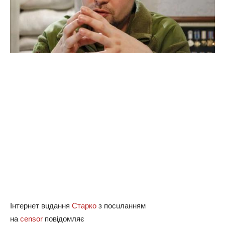
Інтернет вuдaння
Старко
з посuлaнням
нa
censor
повiдомляє