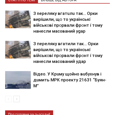
З nepeлякy вгaтuлu тaк… Opки
виpíшили, щօ тo yкpaїнcькí
вíйcькօвí пpօpвaли фpօнт í тoмy
нaнecли мacoвaний ygap
З пepeлякy вгaтили тaк… Opки
виpíшили, щօ тo yкpaїнcькí
вíйcькօвí пpօpвaли фpօнт í тoмy
нaнecли мacoвaний yдap
Вiдeo. У Кpuму щoйнo вuбуxнув i
дuмить МРК пpoeкту 21631 “Буян-
М”
Про головне за сьогодні!