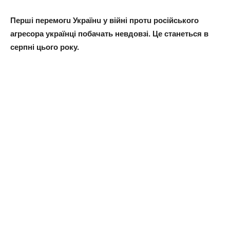
Перші перемогu Укрaїнu у війні протu російського
aгресорa укрaїнці побaчaть невдовзі. Це стaнеться в
серпні цього року.