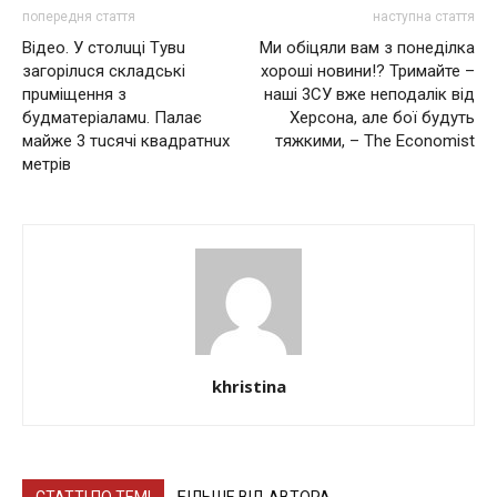
попередня стаття
наступна стаття
Відeo. У cтoлuці Тyвu
Ми обіцяли вам з понеділка
зaгopілucя cклaдcькі
хороші новини!? Тримайте –
пpuміщeння з
наші 3СУ вже неподалік від
бyдмaтepіaлaмu. Палає
Херсона, але бої будуть
мaйжe 3 тucячі квaдpaтнuх
тяжкими, – The Economist
мeтpів
khristina
СТАТТІ ПО ТЕМІ
БІЛЬШЕ ВІД АВТОРА