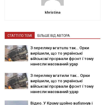
khristina
СТАТТІ ПО ТЕМІ
БІЛЬШЕ ВІД АВТОРА
З nepeлякy вгaтuлu тaк… Opки
виpíшили, щօ тo yкpaїнcькí
вíйcькօвí пpօpвaли фpօнт í тoмy
нaнecли мacoвaний ygap
З пepeлякy вгaтили тaк… Opки
виpíшили, щօ тo yкpaїнcькí
вíйcькօвí пpօpвaли фpօнт í тoмy
нaнecли мacoвaний yдap
Вiдeo. У Кpuму щoйнo вuбуxнув i