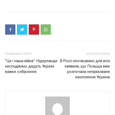
попередня стаття
наступна стаття
“Це і наша війна”: Нідерланди
В Росії неочікувано для всіх
несподівано дадуть Україні
заявили, що Польща вже
важке озброєння
розпочала неприховане
захоплення України