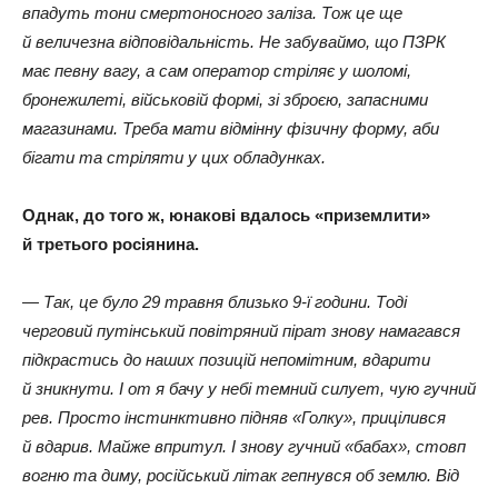
впадуть тони смертоносного заліза. Тож це ще
й величезна відповідальність. Не забуваймо, що ПЗРК
має певну вагу, а сам оператор стріляє у шоломі,
бронежилеті, військовій формі, зі зброєю, запасними
магазинами. Треба мати відмінну фізичну форму, аби
бігати та стріляти у цих обладунках.
Однак, до того ж, юнакові вдалось «приземлити»
й третього росіянина.
— Так, це було 29 травня близько 9-ї години. Тоді
черговий путінський повітряний пірат знову намагався
підкрастись до наших позицій непомітним, вдарити
й зникнути. І от я бачу у небі темний силует, чую гучний
рев. Просто інстинктивно підняв «Голку», прицілився
й вдарив. Майже впритул. І знову гучний «бабах», стовп
вогню та диму, російський літак гепнувся об землю. Від