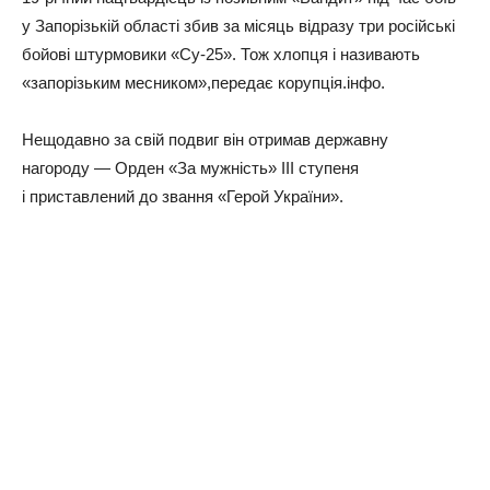
у Запорізькій області збив за місяць відразу три російські
бойові штурмовики «Су-25». Тож хлопця і називають
«запорізьким месником»,передає корупція.інфо.
Нещодавно за свій подвиг він отримав державну
нагороду — Орден «За мужність» III ступеня
і приставлений до звання «Герой України».