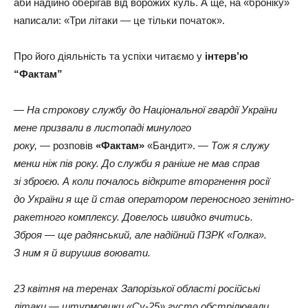
аби надійно оберігав від ворожих куль. А ще, на «броніку»
написали: «Три літаки — це тільки початок».
Про його діяльність та успіхи читаємо у
інтерв’ю
“Фактам”
— На строкову службу до Національної гвардії України
мене призвали в листопаді минулого
року, —
розповів
«Фактам»
«Бандит». —
Тож я служу
менш ніж пів року. До служби я раніше не мав справ
зі зброєю. А коли почалось відкрите вторгнення росії
до України я ще й став оператором переносного зенітно-
ракетного комплексу. Довелось швидко вчитись.
Зброя — ще радянський, але надійний ПЗРК «Голка».
З ним я й вирушив воювати.
23 квітня на теренах Запорізької області російські
літаки — штурмовики «Су-25» густо обстрілювали