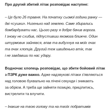
Про другий збитий літак розповідає наступне:
– Це було 26 травня. На початку сьомої години ранку —
дві «сушки». Низенько над землею. Саме збирались
бомбардувати нас. Цього разу я добре бачив ворога.
І знову не схибив, підпустивши якомога ближче. Один
штурмовик зайнявся, впав та вибухнув на моїх очах
та очах хлопців. Другий теж швиденько втік, так
і не завдавши по нас удару.
Водночас хлопець розповідає, що збити бойовий літак
з ПЗРК дуже важко.
Адже надзвукові літаки з’являються
над головою буквально на лічені секунди і зникають
за обрієм. А треба ще зайняти позицію, прицілитись,
вистрелити та влучити.
– Інакше на твою голову та на твоїх побратимів