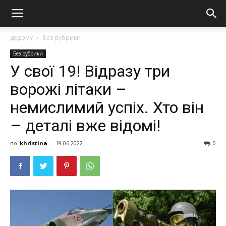
додому
Без рубрики
Без рубрики
У свої 19! Відразу три
ворожі літаки –
немислимий успіх. Хто він
– деталі вже відомі!
по
khristina
-
19.06.2022
0