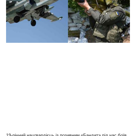
19-річний нацгвардієць із позивним «Бандит» під час боїв