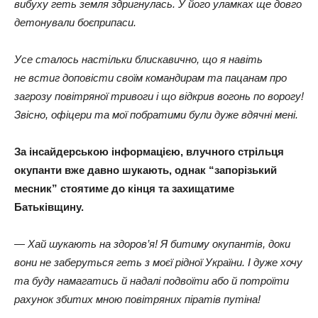
вибуху геть земля здригнулась. У його уламках ще довго
детонували боєприпаси.
Усе сталось настільки блискавично, що я навіть
не встиг доповісти своїм командирам та пацанам про
загрозу повітряної тривоги і що відкрив вогонь по ворогу!
Звісно, офіцери та мої побратими були дуже вдячні мені.
За інсайдерською інформацією, влучного стрільця
окупанти вже давно шукають, однак “запорізький
месник” стоятиме до кінця та захищатиме
Батьківщину.
— Хай шукають на здоров’я! Я битиму окупантів, доки
вони не заберуться геть з моєї рідної України. І дуже хочу
та буду намагатись й надалі подвоїти або й потроїти
рахунок збитих мною повітряних піратів путіна!