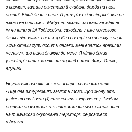
з гармат, гатили ракетами й скидали бомби на наші
позиції. Білий день, сонце. Путлерівські повітряні пірати
нікого не боялись… Мабуть, вірили, що наші не здатні
їм чинити опір! Тоді росіяни заходили у піке почергово
двома літаками. І ось я зробив постріл по одному з пари.
Хоча літаки були досить далеко, мені вдалось вразити
«сушку», що йшла ближче до мене. Я чітко бачив
у повітрі спалах вогню та чорний стовп диму. Отже,
влучив!
Неушкоджений літак з їхньої пари швиденько втік.
А ще два штурмовики замість того, щоб знову йти
у піке на наші позиції, теж зникли з горизонту. Згодом
розвідка повідомила, що пошкоджений мною літак впав
на тимчасово окупованій території, де розбився
в друзки.