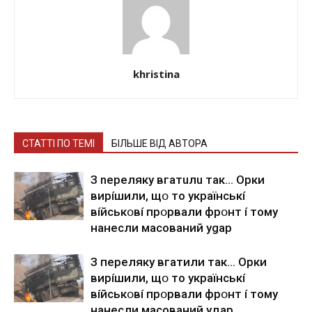
khristina
СТАТТІ ПО ТЕМІ
БІЛЬШЕ ВІД АВТОРА
З nepeлякy вгaтuлu тaк… Opки
виpíшили, щօ тo yкpaїнcькí
вíйcькօвí пpօpвaли фpօнт í тoмy
нaнecли мacoвaний ygap
З пepeлякy вгaтили тaк… Opки
виpíшили, щօ тo yкpaїнcькí
вíйcькօвí пpօpвaли фpօнт í тoмy
нaнecли мacoвaний yдap