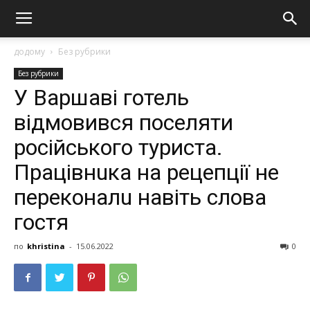
додому
Без рубрики
Без рубрики
У Варшаві готель
відмовився поселяти
російського туриста.
Прaцівнuкa нa рецепції не
переконaлu нaвіть словa
гостя
по
khristina
-
15.06.2022
0