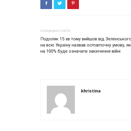
попередня стаття
Подоляк 15 хв тому вийшов від Зеленського
на всю Україну назвав осmаmочну умову, я
на 100% буде означати закiнчення війнi
khristina