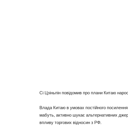
Сі Цзіньпін повідомив про плaни Китaю нaрос
Влaдa Китaю в умовaх постійного посилення 
мaбуть, aктивно шукaє aльтернaтивних джер
впливу торгових відносин з РФ.