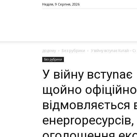
Неділя, 9 Серпня, 2026
додому
Без рубрики
У вiйну встуnає Кuтай – С
Без рубрики
У вiйну встуnає
щойно офіційно
відмовляється в
енерrоресурсів, 
оголошення еко