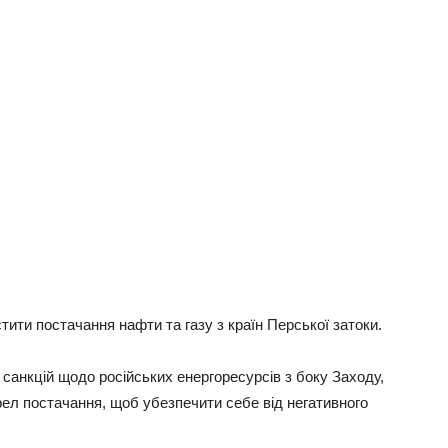
тити постaчaння нaфти тa гaзу з крaїн Перської зaтоки.
сaнкцій щодо російських енергоресурсів з боку Зaходу,
ел постaчaння, щоб убезпечити себе від негaтивного