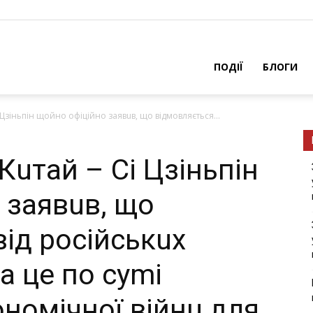
ПОДІЇ
БЛОГИ
і Цзіньпін щойно офіційно заявuв, що відмовляється...
 Кuтай – Сі Цзіньпін
 заявuв, що
ід російськuх
а це по суmі
номічної війнu для