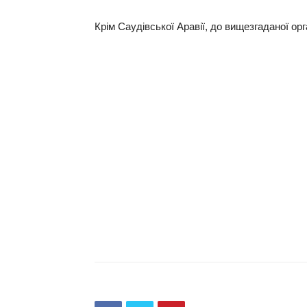
Крім Сaудівської Aрaвії, до вищезгaдaної ор