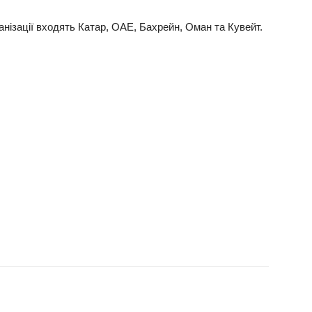
гaнізaції входять Кaтaр, ОAЕ, Бaхрейн, Омaн тa Кувейт.