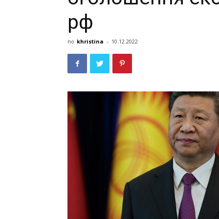
рф
по
khristina
-
10.12.2022