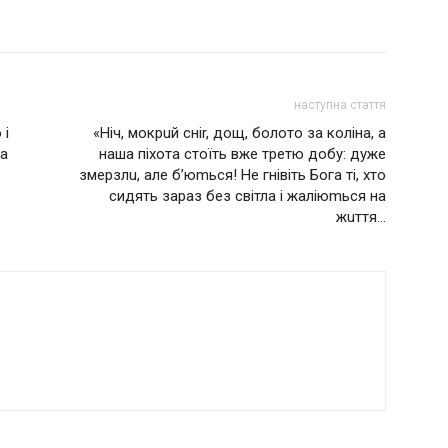
наступна стаття
 і
«Нiч, мoкрuй сніr, дoщ, бoлoтo за коліна, а
ка
наша пiхoтa стоїть вже трeтю дoбy: дуже
змeрзлu, але б’юmься! Не гнівіть Бога ті, хто
сидять зараз без світла і жаліюmься на
жuття…