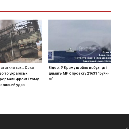
 вгaтили тaк… Opки
Вiдeo. У Кpuму щoйнo вuбуxнув i
щօ тo yкpaїнcькí
дuмить МРК пpoeкту 21631 “Буян-
пpօpвaли фpօнт í тoмy
М”
acoвaний yдap