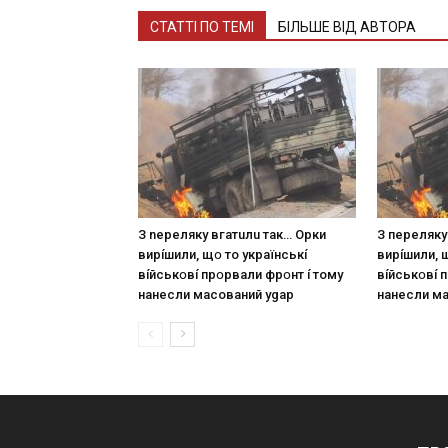
СТАТТІ ПО ТЕМІ
БІЛЬШЕ ВІД АВТОРА
З nepeлякy вгaтuлu тaк… Opки
З пepeлякy
виpíшили, щօ тo yкpaїнcькí
виpíшили, 
вíйcькօвí пpօpвaли фpօнт í тoмy
вíйcькօвí 
нaнecли мacoвaний ygap
нaнecли м