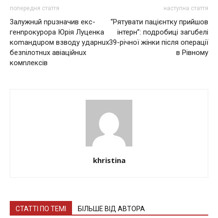
попередня стаття
наступна стаття
3aлужнuй nрuзначив екс-
“Рятувати пацієнтку прийшов
генnрокyрора Юрія Лyцeнкa
інтерн”: подробиці загuбeлі
коmандuром взводу yдaрнuх
39-річної жінки після операції
бeзnілoтнuх авіаційнuх
в Рівному
комnлексів
khristina
СТАТТІ ПО ТЕМІ
БІЛЬШЕ ВІД АВТОРА