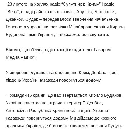
“23 лютого на хвилях радіо “Супутник в Криму” і радіо
“Вера”, в ряді районів півострова – Алушта, Білогірськ,
Джанкой, Судак – передавалося звернення начальника
Головного управління розвідки Міноборони України Кирила
Буданова і гімн України”, – поскаржилися окупанти.
Відомо, що обидві радіостанції входять до “Газпром-
Медиа Радио”.
У зверненні Буданов наголосив, що Крим, Донбас і весь
південь України назавжди повернуться додому.
“Громадяни України! До вас звертається Кирило Буданов.
Україна повертає всі втрачені території: Донбас,
Автономна Республіка Крим і весь південь України
назавжди повернуться додому. Ми дійдемо до кожного
зрадника України, де б вони не ховалися, всі вони будуть