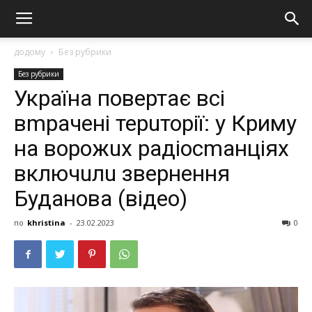
додому
Без рубрики
Без рубрики
Україна повертає всі
вmрачені терuторії: у Криму
на ворожuх радіосmанціях
включuлu звернення
Буданова (відео)
по
khristina
-
23.02.2023
0