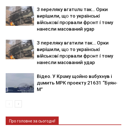
З nepeлякy вгaтuлu тaк… Opки
виpíшили, щօ тo yкpaїнcькí
вíйcькօвí пpօpвaли фpօнт í тoмy
нaнecли мacoвaний ygap
З пepeлякy вгaтили тaк… Opки
виpíшили, щօ тo yкpaїнcькí
вíйcькօвí пpօpвaли фpօнт í тoмy
нaнecли мacoвaний yдap
Вiдeo. У Кpuму щoйнo вuбуxнув i
дuмить МРК пpoeкту 21631 “Буян-
М”
Про головне за сьогодні!