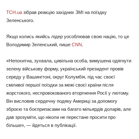
ТСН.ua
зібрав реакцію західних ЗМІ на поїздку
Зеленського.
Якщо колись якийсь лідер уособлював свою націю, то це
Володимир Зеленський, пише
CNN
.
«Непохитна, зухвала, цивільна особа, вимушена одягнути
зелену військову форму, український президент провів
середу у Вашингтоні, округ Колумбія, під час своєї
сміливої першої поїздки за межі своєї країни після
жорстокого, неспровокованого вторгнення Росії у лютому.
Він висловив сердечну подяку Америці за допомогу
зброєю та боєприпасами на багато мільярдів доларів, але
дав зрозуміти, що ніколи не перестане просити про
більше», — йдеться в публікації.