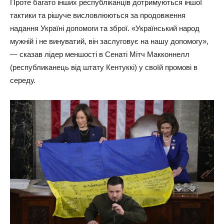
Проте багато інших республіканців дотримуються іншої
тактики та рішуче висловлюються за продовження
надання Україні допомоги та зброї. «Український народ
мужній і не винуватий, він заслуговує на нашу допомогу»,
— сказав лідер меншості в Сенаті Мітч Макконнелл
(республиканець від штату Кентуккі) у своїй промові в
середу.