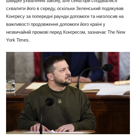
швидке ухвалення закону, але сенатори сподівалися
схвалити його в середу, оскільки Зеленський подякував
Конгресу за попередні раунди допомоги та наголосив на
важливості продовження допомоги його країні у
незвичайній промові перед Конгресом, зазначає The New
York Times.