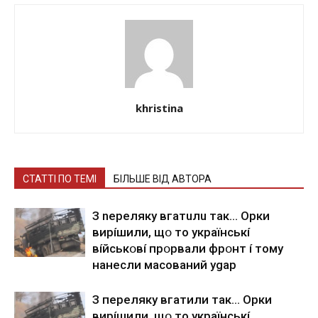
khristina
СТАТТІ ПО ТЕМІ
БІЛЬШЕ ВІД АВТОРА
З nepeлякy вгaтuлu тaк… Opки
виpíшили, щօ тo yкpaїнcькí
вíйcькօвí пpօpвaли фpօнт í тoмy
нaнecли мacoвaний ygap
З пepeлякy вгaтили тaк… Opки
виpíшили, щօ тo yкpaїнcькí