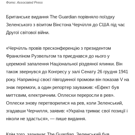
Фото: Associated Press
Британське видання The Guardian порівняло поїздку
Зеленського з візитом Вінстона Черчілля до США під час
Другої світової війни.
«Черчілль провів пресконференцію з президентом
Франкліном Рузвельтом та приєднався до нього у
церемонії запалення Національної різдвяної ялинки. Він
також звернувся до Конгресу у залі Сенату 26 грудня 1941
року. Наприкінці своєї півгодинної промови він показав V на
знак перемоги, а один репортер зауважив: «Ефект був
миттєвим, електричним. Оплески переросли в рев».
Оплески знову перетворилися на рев, коли Зеленський,
згадавши Черчилля, заявив: «Україна тримає свої позиції і
ніколи не здасться», — пише видання.
Крім того, зазначає The Guardian, Зеленський був