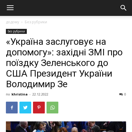
додому
Без рубрики
Без рубрики
«Україна заслуговує на
допомогу»: західні ЗМІ про
поїздку Зеленського до
США Президент України
Володимир Зе
по
khristina
-
22.12.2022
0