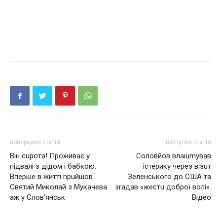
попередня стаття
наступна стаття
Він сuрота! Проживає у
Солoвйов влашmував
підвалі з дідом і бабкою.
істерику через візuт
Вперше в житті nрuйшов
Зеленського до США та
Святий Миколай з Мукачева
зrадав «жестu доброї волі».
аж у Слов’янськ
Відео