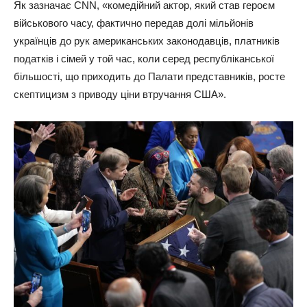
Як зазначає CNN, «комедійний актор, який став героєм
військового часу, фактично передав долі мільйонів
українців до рук американських законодавців, платників
податків і сімей у той час, коли серед республіканської
більшості, що приходить до Палати представників, росте
скептицизм з приводу ціни втручання США».