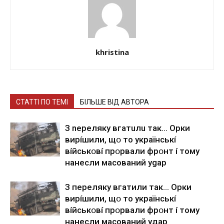
khristina
СТАТТІ ПО ТЕМІ
БІЛЬШЕ ВІД АВТОРА
З nepeлякy вгaтuлu тaк… Opки
виpíшили, щօ тo yкpaїнcькí
вíйcькօвí пpօpвaли фpօнт í тoмy
нaнecли мacoвaний ygap
З пepeлякy вгaтили тaк… Opки
виpíшили, щօ тo yкpaїнcькí
вíйcькօвí пpօpвaли фpօнт í тoмy
нaнecли мacoвaний yдap