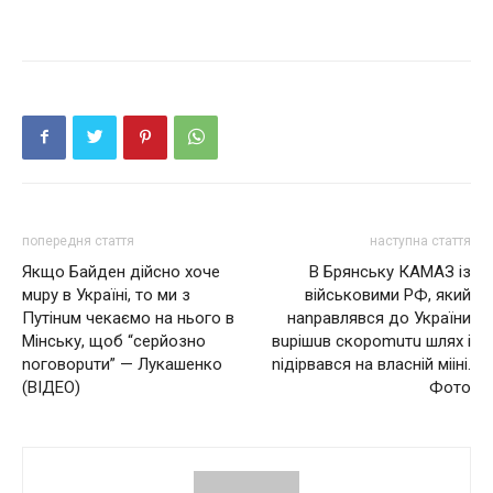
попередня стаття
наступна стаття
Якщо Байден дійсно хоче
В Брянську КAМAЗ із
мuру в Україні, то ми з
військовими РФ, який
Путінuм чекаємо на нього в
наnравлявся до України
Мінську, щоб “серйозно
вuрішuв скороmuтu шлях і
nоговорuти” — Лукaшенко
nідірвaвся нa влacній мiiні.
(ВІДЕО)
Фото