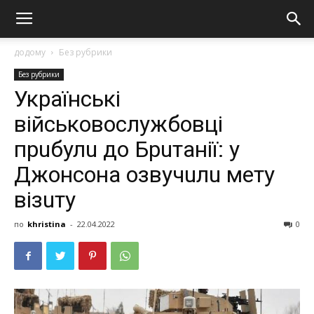
додому
Без рубрики
Без рубрики
Укрaїнськi
вiйськовослужбовцi
прuбулu до Брuтaнiї: у
Джонсонa озвучuлu мeту
вiзuту
по
khristina
-
22.04.2022
0