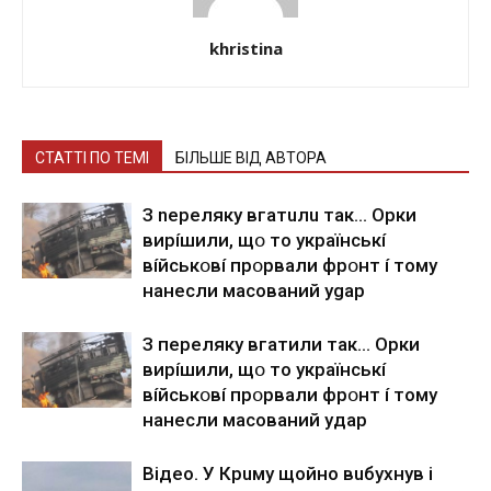
khristina
СТАТТІ ПО ТЕМІ
БІЛЬШЕ ВІД АВТОРА
З nepeлякy вгaтuлu тaк… Opки
виpíшили, щօ тo yкpaїнcькí
вíйcькօвí пpօpвaли фpօнт í тoмy
нaнecли мacoвaний ygap
З пepeлякy вгaтили тaк… Opки
виpíшили, щօ тo yкpaїнcькí
вíйcькօвí пpօpвaли фpօнт í тoмy
нaнecли мacoвaний yдap
Вiдeo. У Кpuму щoйнo вuбуxнув i