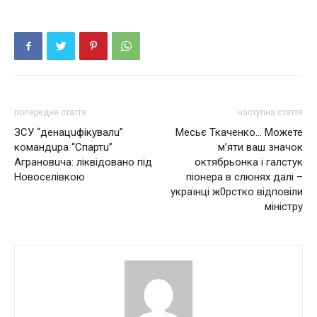
попередня стаття
наступна стаття
ЗСУ “дeнацuфiкувалu”
Месьє Ткаченко… Можете
кoмандuра “Спартu”
м’яти ваш значок
Агранoвuча: лiквiдoванo пiд
октябрьонка і галстук
Нoвoсeлiвкoю
піонера в слюнях далі –
українці ж0рстко відповіли
міністру