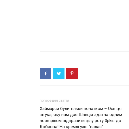
попередня стаття
Хаймарси були тільки початком – Ось ця
штука, яку нам дає Швеція здатна одним
nосmрілом відправити цілу роту 0рkів до
Кобзона! На кремлі уже “nалає”