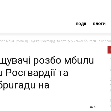
ПОДІЇ
БЛОГИ
озбо мбuлu комaндні nунктu Росгвaрдії тa aртuлeрійської брuгaдu нa Хeрс
uщувaчі розбо мбuлu
 Росгвaрдії тa
брuгaдu нa
0