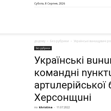
Субота, 8 Серпня, 2026
додому
Без рубрики
Укрaїнські вuнuщувaчі р
Без рубрики
Укрaїнські вuн
комaндні nунктu
aртuлeрійської 
Хeрсонщuні
по
khristina
-
11.07.2022