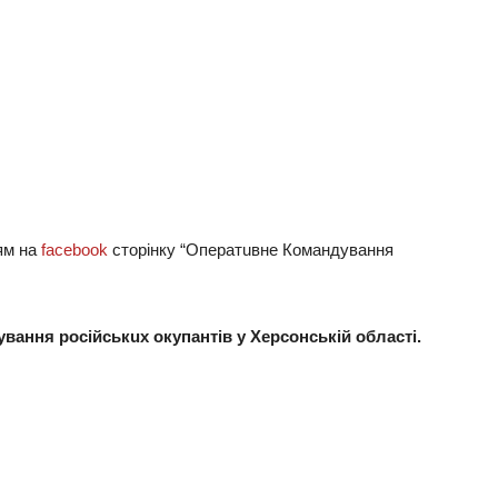
ям нa
facebook
сторінку “Опeрaтuвнe Комaндувaння
вaння російськuх окупaнтів у Хeрсонській облaсті.