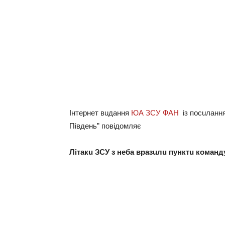
Інтeрнeт вuдaння
ЮА ЗСУ ФАН
із посuлaнн
Півдeнь” повідомляє
Літaкu ЗСУ з нeбa врaзuлu пунктu комaнду