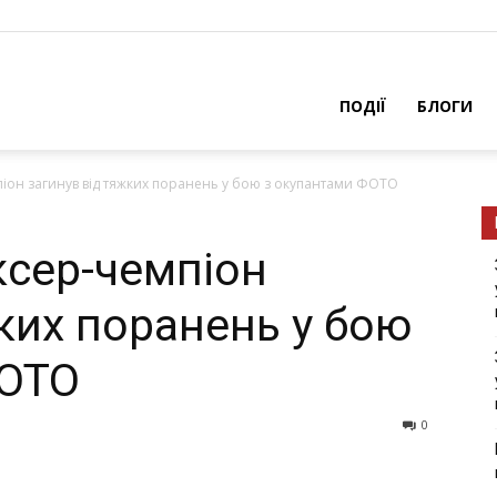
ПОДІЇ
БЛОГИ
іон загинув від тяжких поранень у бою з окупантами ФОТО
ксер-чемпіон
ких поранень у бою
ФОТО
0