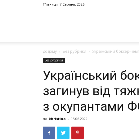
П’ятниця, 7 Серпня, 2026
додому
Без рубрики
Український боксер-чемп
Без рубрики
Український бо
загинув від тяж
з окупантами 
по
khristina
-
05.06.2022