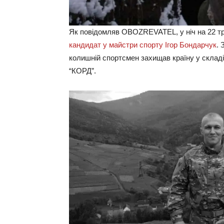
Як повідомляв OBOZREVATEL, у ніч на 22 тр
кандидат у майстри спорту Ігор Бондарчук
. 
колишній спортсмен захищав країну у складі
“КОРД”.