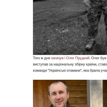
Того ж дня
загинув і
Олег Прудкий
. Олег був
виступав за національну збірну країни, ста
команди “Українські отамани”, яка брала учас