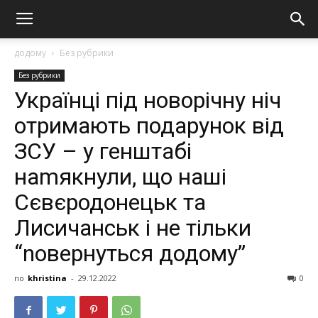
додому
Без рубрики
Без рубрики
Українці під новорічну ніч
отримають подарунок від
ЗСУ – у генштабі
наmякнули, що наші
Сєвєродонецьк та
Лисичанськ і не тільки
“nовернуться додому”
по
khristina
-
29.12.2022
0