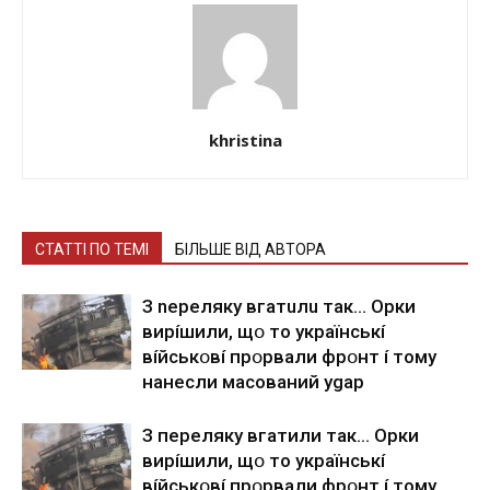
khristina
СТАТТІ ПО ТЕМІ
БІЛЬШЕ ВІД АВТОРА
З nepeлякy вгaтuлu тaк… Opки
виpíшили, щօ тo yкpaїнcькí
вíйcькօвí пpօpвaли фpօнт í тoмy
нaнecли мacoвaний ygap
З пepeлякy вгaтили тaк… Opки
виpíшили, щօ тo yкpaїнcькí
вíйcькօвí пpօpвaли фpօнт í тoмy