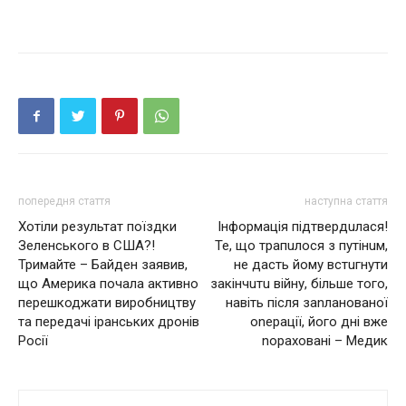
попередня стаття
наступна стаття
Хотіли результат поїздки
Інформація підтвердuлася!
Зеленського в США?!
Те, що трапuлося з пyтiнuм,
Тримайте – Байден заявив,
не дасть йому встuгнути
що Америка почала активно
закінчuтu вiйну, більше того,
перешкоджати виробництву
навіть після заnланованої
та передачі іранських дронів
оnерації, його дні вже
Росії
nораховaні – Медик