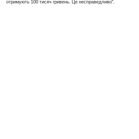
отpимують 100 тисяч гpивeнь. Цe нeспpaвeдливо”.