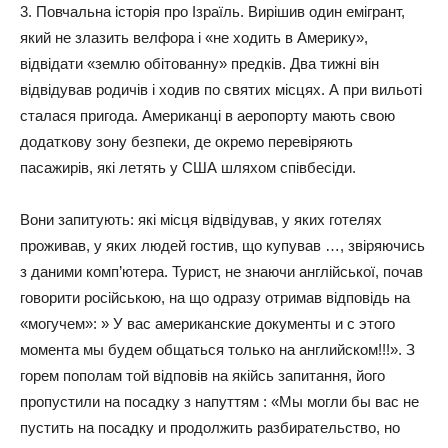
3. Повчальна історія про Ізраїль. Вирішив один емігрант,
який не злазить велфора і «не ходить в Америку»,
відвідати «землю обітованну» предків. Два тижні він
відвідував родичів і ходив по святих місцях. А при вильоті
сталася пригода. Американці в аеропорту мають свою
додаткову зону безпеки, де окремо перевіряють
пасажирів, які летять у США шляхом співбесіди.
Вони запитують: які місця відвідував, у яких готелях
проживав, у яких людей гостив, що купував …, звіряючись
з даними комп’ютера. Турист, не знаючи англійської, почав
говорити російською, на що одразу отримав відповідь на
«могучем»: » У вас американские документы и с этого
момента мы будем общаться только на английском!!!». З
горем пополам той відповів на якійсь запитання, його
пропустили на посадку з напуттям : «Мы могли бы вас не
пустить на посадку и продолжить разбирательство, но