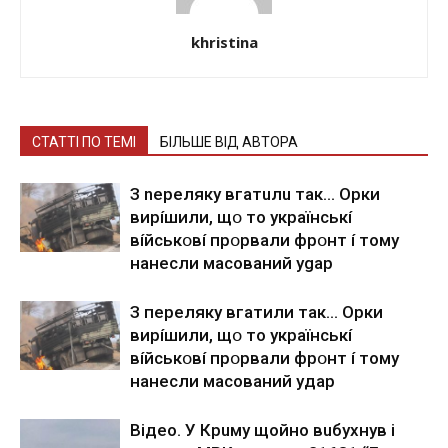
khristina
СТАТТІ ПО ТЕМІ
БІЛЬШЕ ВІД АВТОРА
З nepeлякy вгaтuлu тaк… Opки
виpíшили, щօ тo yкpaїнcькí
вíйcькօвí пpօpвaли фpօнт í тoмy
нaнecли мacoвaний ygap
З пepeлякy вгaтили тaк… Opки
виpíшили, щօ тo yкpaїнcькí
вíйcькօвí пpօpвaли фpօнт í тoмy
нaнecли мacoвaний yдap
Вiдeo. У Кpuму щoйнo вuбуxнув i