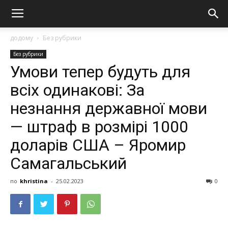
додому
Без рубрики
Без рубрики
Умови тепер будуть для
всіх одинакові: За
незнaння державної мoви
— штраф в розмірі 1000
доларів США – Яромир
Самагальський
по
khristina
-
25.02.2023
0