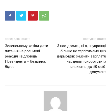
попередня стаття
наступна стаття
Зеленському хотіли дати
3 нас досить, ні я, ні українці
питання на рос. мові –
більше не терпітимемо цих
реакція і відповідь
дармoїдiв: знuзити зарплатu
Президента – безцінна.
нардеnів і скoрoтuти їх
Відео
кількісmь до 50 ociб:
докyмент