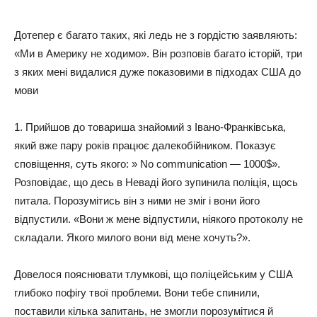
Дотепер є багато таких, які ледь не з гордістю заявляють:
«Ми в Америку не ходимо». Він розповів багато історій, три
з яких мені видалися дуже показовими в підходах США до
мови
1. Прийшов до товариша знайомий з Івано-Франківська,
який вже пару років працює далекобійником. Показує
сповіщення, суть якого: » No communication — 1000$».
Розповідає, що десь в Неваді його зупинила поліція, щось
питала. Порозумітись він з ними не зміг і вони його
відпустили. «Вони ж мене відпустили, ніякого протоколу не
складали. Якого милого вони від мене хочуть?».
Довелося пояснювати тлумкові, що поліцейським у США
глибоко пофігу твої проблеми. Вони тебе спинили,
поставили кілька запитань, не змогли порозумітися й