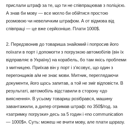
прислали штраф за те, що ти не співпрацював з поліцією.
А знав би мову — все могло би обійтися простою
розмовою чи невеличким штрафом. А от відмова від
співпраці — це вже серйозніше. Плати 1000$.
2. Передзвонив до товариша знайомий і попросив його
поїхати в порт і допомогти з погрузкою автомобілів (він їх
відправляє в Україну) на корабель, бо там якісь проблеми
з митницею. Приїхав він у порт і з’ясовує, що один з
перегонщиків а/м не знає мови. Митник, переглядаючи
документи, його щось запитав, а той не зміг відповісти. В
результаті, автомобіль відставили в сторону «до
вияснення». В усьому товариш розібрався, машину
завантажили, а дилер отримав штраф: по 350$/год. за
«затримку погрузки» десь за 5 годин і «no communication
— 1000$». Суть: можеш не вчити мову, але плати щоразу.