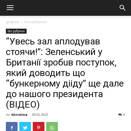
додому
Без рубрики
Без рубрики
“Увесь зал аплодував
cтоячи!”: Зеленський у
Британії зробuв поступок,
який доводить що
“бункepнoму дiiдy” ще дале
до нашого президента
(ВІДЕО)
по
khristina
-
09.02.2023
0