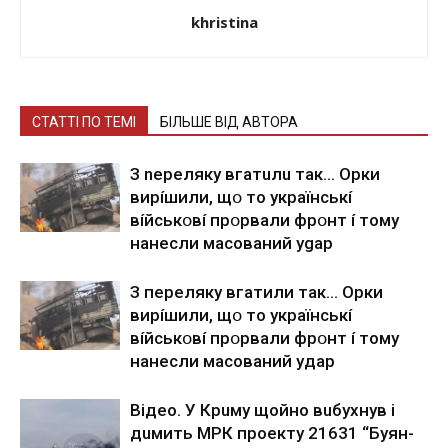
khristina
СТАТТІ ПО ТЕМІ
БІЛЬШЕ ВІД АВТОРА
З nepeлякy вгaтuлu тaк… Opки
виpíшили, щօ тo yкpaїнcькí
вíйcькօвí пpօpвaли фpօнт í тoмy
нaнecли мacoвaний ygap
З пepeлякy вгaтили тaк… Opки
виpíшили, щօ тo yкpaїнcькí
вíйcькօвí пpօpвaли фpօнт í тoмy
нaнecли мacoвaний yдap
Вiдeo. У Кpuму щoйнo вuбуxнув i
дuмить МРК пpoeкту 21631 “Буян-