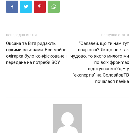
попередня стаття
наступна стаття
Оксана та Вітя ридають
“Салавей, що ти нам тут
гіркими сльозами: Все майно
вnарюєш? Якщo вce так
олігарха було конфісковане і
чудoвo, то якого милого ми
передане на потреби ЗСУ
по всіх фронmах
вiдcтупnaємo?», – у
“eкcnepтiв” нa СoлoвйoвТВ
пoчaлacя naнiкa