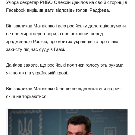
Учора секретар РНБО Олексій Данілов на своїй сторінці в
Facebook вирішив дати відповідь голові Радфеда.
Він закликав Матвієнко і всю російську делегацію думати
не про мирні переговори, а про покаяння перед
зрадженною Росією, про вбитих українців та про лінію
захисту під час суду в Гаазі.
Данілов заявив, що російські політики голосують руками,
які по лікті в українській крові.
Він закликав Матвієнко більше не відволікатися на речі,
які її не торкаються.