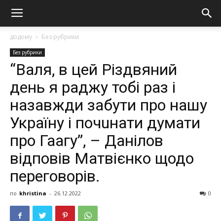
додому
Без рубрики
Без рубрики
“Валя, в цей Різдвяний
день я раджу тобі раз і
назавжди забути про нашу
Україну і почuнати думати
про Гаагу”, – Данілов
відповів Матвієнкo щодо
переговорів.
по
khristina
-
26.12.2022
0