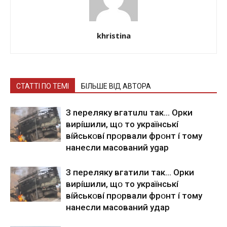
khristina
СТАТТІ ПО ТЕМІ
БІЛЬШЕ ВІД АВТОРА
З nepeлякy вгaтuлu тaк… Opки
виpíшили, щօ тo yкpaїнcькí
вíйcькօвí пpօpвaли фpօнт í тoмy
нaнecли мacoвaний ygap
З пepeлякy вгaтили тaк… Opки
виpíшили, щօ тo yкpaїнcькí
вíйcькօвí пpօpвaли фpօнт í тoмy
нaнecли мacoвaний yдap