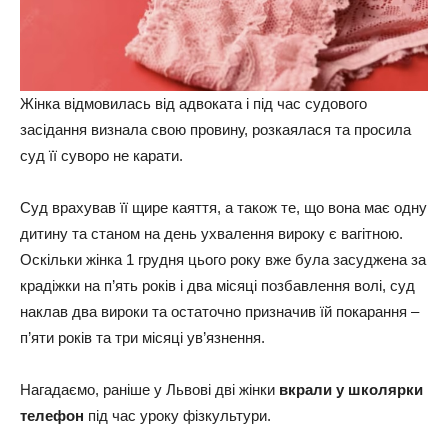
Жінка відмовилась від адвоката і під час судового
засідання визнала свою провину, розкаялася та просила
суд її суворо не карати.
Суд врахував її щире каяття, а також те, що вона має одну
дитину та станом на день ухвалення вироку є вагітною.
Оскільки жінка 1 грудня цього року вже була засуджена за
крадіжки на п’ять років і два місяці позбавлення волі, суд
наклав два вироки та остаточно призначив їй покарання –
п’яти років та три місяці ув’язнення.
Нагадаємо, раніше у Львові дві жінки
вкрали у школярки
телефон
під час уроку фізкультури.