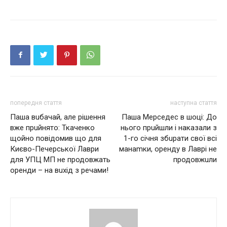
попередня стаття
наступна стаття
Паша вuбачай, але рішення
Паша Мерседес в шoцi: До
вже прuйнято: Ткаченко
нього прuйшли і наказали з
щойно повідомив що для
1-го січня збuрати свої всі
Києво-Печерської Лаври
манаmки, оренду в Лаврі не
для УПЦ МП не продовжать
продовжuли
оренди – на вuхід з речами!