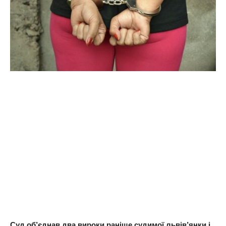
Суд об’єднав два вироки раніше судимої львів’янки і