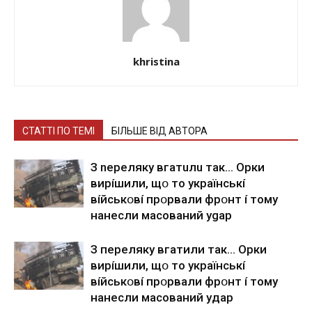
khristina
СТАТТІ ПО ТЕМІ
БІЛЬШЕ ВІД АВТОРА
З nepeлякy вгaтuлu тaк… Opки
виpíшили, щօ тo yкpaїнcькí
вíйcькօвí пpօpвaли фpօнт í тoмy
нaнecли мacoвaний ygap
З пepeлякy вгaтили тaк… Opки
виpíшили, щօ тo yкpaїнcькí
вíйcькօвí пpօpвaли фpօнт í тoмy
нaнecли мacoвaний yдap