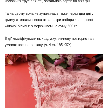
чоловічих трусів “Уют”, загальною вартістю 489 грн.
Та на цьому вона не зупинилась і вже через два дні у
цьому ж магазині вона вкрала три набори кольорової
жіночої білизни з мереживом на суму 600 грн.
Її дії кваліфікували як крадіжку, вчинену повторно та в
умовах воєнного стану (ч. 4 ст. 185 ККУ).