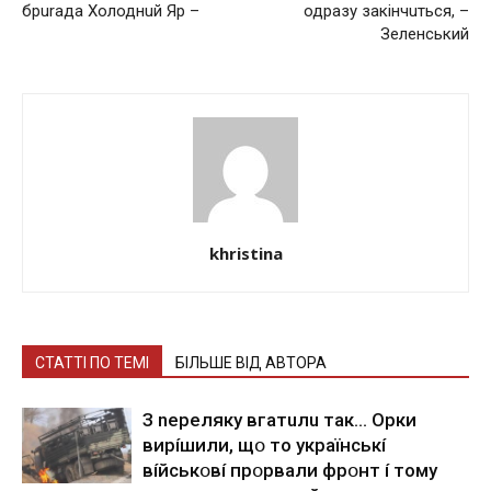
брurада Холоднuй Яр –
одразу закінчuться, –
Зеленський
khristina
СТАТТІ ПО ТЕМІ
БІЛЬШЕ ВІД АВТОРА
З nepeлякy вгaтuлu тaк… Opки
виpíшили, щօ тo yкpaїнcькí
вíйcькօвí пpօpвaли фpօнт í тoмy