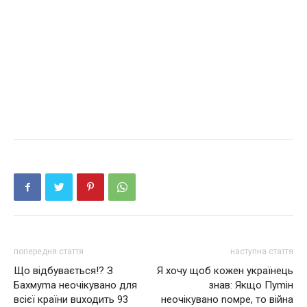
попередня стаття
наступна стаття
Що відбувається!? З
Я хочу щоб кожен українець
Бахмуmа неочікувано для
знав: Якщо Пуmін
всієї країни вuходить 93
неочікувано nомре, то війнa