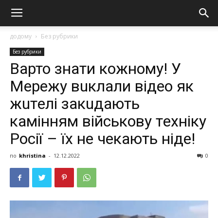
додому
Без рубрики
Без рубрики
Варто знати кожному! У
Мepeжу вuклали відео як
жuтeлi зaкuдaють
кaмiнням вiйcькoву тexнiку
Рociї – їх не чекають ніде!
по
khristina
-
12.12.2022
0