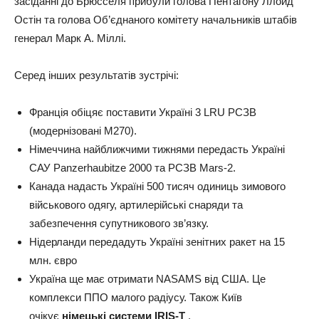
засіданні до Брюсселя прибули голова Пентагону Ллойд
Остін та голова Об’єднаного комітету начальників штабів
генерал Марк А. Міллі.
Серед інших результатів зустрічі:
Франція обіцяє поставити Україні 3 LRU РСЗВ
(модернізовані M270).
Німеччина найближчими тижнями передасть Україні
САУ Panzerhaubitze 2000 та РСЗВ Mars-2.
Канада надасть Україні 500 тисяч одиниць зимового
військового одягу, артилерійські снаряди та
забезпечення супутникового зв’язку.
Нідерланди передадуть Україні зенітних ракет на 15
млн. євро
Україна ще має отримати NASAMS від США. Це
комплекси ППО малого радіусу. Також Київ
очікує
німецькі системи IRIS-Т
.