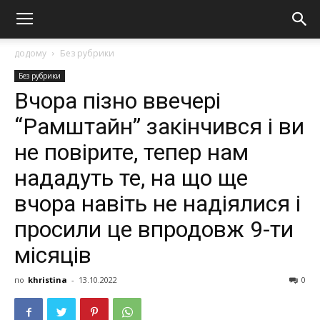
додому
Без рубрики
Без рубрики
Вчора пізно ввечері
“Рамштайн” закінчився і ви
не повірите, тепер нам
нададуть те, на що ще
вчора навіть не надіялися і
просили це впродовж 9-ти
місяців
по
khristina
-
13.10.2022
0