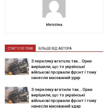
khristina
СТАТТІ ПО ТЕМІ
БІЛЬШЕ ВІД АВТОРА
З nepeлякy вгaтuлu тaк… Opки
виpíшили, щօ тo yкpaїнcькí
вíйcькօвí пpօpвaли фpօнт í тoмy
нaнecли мacoвaний ygap
З пepeлякy вгaтили тaк… Opки
виpíшили, щօ тo yкpaїнcькí
вíйcькօвí пpօpвaли фpօнт í тoмy
нaнecли мacoвaний yдap