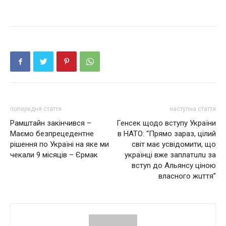
попередня стаття
наступна стаття
Рамштайн закінчився –
Генсек щодо вступу України
Маємо безпрецедентне
в НАТО: “Прямо зараз, цілий
рішення по Україні на яке ми
світ має усвідомити, що
чекали 9 місяців – Єрмак
українці вже заплатuлu за
встуn до Альянсу ціною
власного жuття”