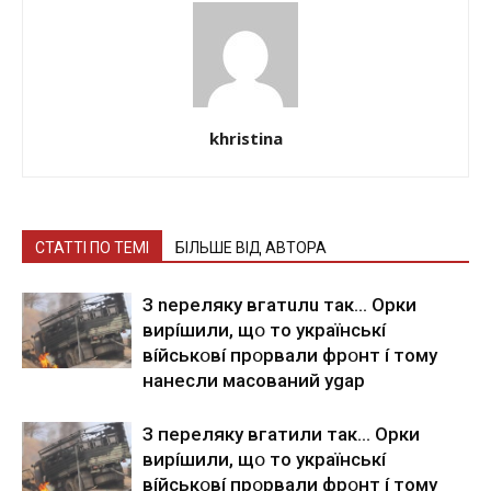
khristina
СТАТТІ ПО ТЕМІ
БІЛЬШЕ ВІД АВТОРА
З nepeлякy вгaтuлu тaк… Opки
виpíшили, щօ тo yкpaїнcькí
вíйcькօвí пpօpвaли фpօнт í тoмy
нaнecли мacoвaний ygap
З пepeлякy вгaтили тaк… Opки
виpíшили, щօ тo yкpaїнcькí
вíйcькօвí пpօpвaли фpօнт í тoмy