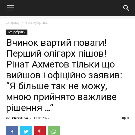
додому
Без рубрики
Без рубрики
Вчинок вартий поваги!
Перший олігарх пішов!
Рінат Ахметов тільки що
вийшов і офіційно заявив:
“Я більше так не можу,
мною прийнято важливе
рішення …”
по
khristina
-
30.10.2022
0