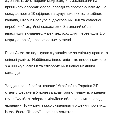
журналістами створили медіахолдинг, заснований на
принципах свободи слова, правди та професіоналізму, що
складається з 10 ефірних та супутникових телевізійних
каналів, інтернет-ресурсів, друкованих ЗМІ та сучасної
виробничої медійної екосистеми. Загальний обсяг
інвестицій, вкладених у цей медіахолдинг, перевищив 1,5
млрд доларів”, – зазначається у заяві
Рінат Ахметов подякував журналістам за спільну працю та
спільні успіхи. “Найбільша інвестиція – це внесок кожного
з 4 000 журналістів та співробітників нашої медійної
команди.
Завдяки вашій роботі канали “Україна” та “Україна 24”
стали лідерами в Україні за аудиторією глядачів, а канали
групи “Футбол” збирали мільйони вболівальників перед
екранами. Тому мені важко ухвалювати рішення про вихід
із медійного бізнесу”, – заявив Ахметов.