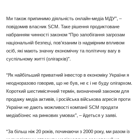
Ми також припинимо діяльність онлайн-медіа МДУ”, –
повідомив власник SCM. Таке рішення продиктоване
набранням чинності законом “Про запобігання загрозам
національній безпеці, пов’язаним із надмірним впливом
осіб, які мають значну економічну та політичну вагу в
суспільному житті (олігархів)”.
“Як найбільший приватний інвестор в економіку України я
неодноразово говорив, що не був, не є і не буду олігархом.
Короткий шестимісячний термін, визначений законом для
продажу медіа активів, і російська військова агресія проти
України не дають можливості компанії SCM продати
медіабізнес на ринкових умовах”, – йдеться у заяві.
“За більш ніж 20 років, починаючи з 2000 року, ми разом із