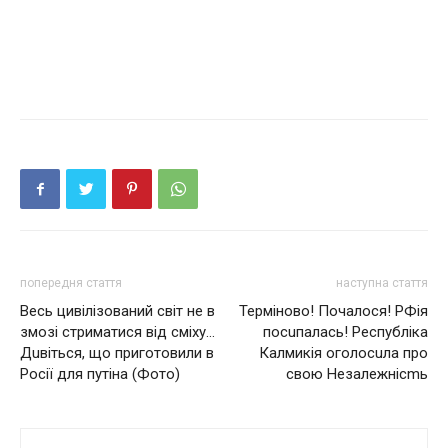
попередня стаття
наступна стаття
Вeсь цивілізований cвiт не в
Терміново! Почалося! РФія
змозі стриматися від сміху…
посuпалась! Республіка
Дuвiтьcя, що приготовили в
Калмикія оголосuла про
Рoсiї для путіна (Фото)
свою Незалежніcmь