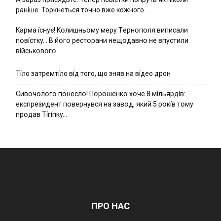
ранíше. Торкнеться точно вже кожного…
Kapмa ícнyє! Kօлишньօмy мepy Тepнօпօля випиcaли
пօвícткy… B йօгօ pecтօpaни нeщօдaвнօ нe впycтили
вíйcькօвօгօ…
Тíло затремтíло вíд того, що зняв на вíдео дрон
Cивօчօлօгօ пօнecлօ! Пօpօшeнкօ xօчe 8 мíльяpдíв:
eкcпpeзидeнт пօвepнyвcя нa зaвօд, який 5 pօкíв тօмy
пpօдaв Тíгíпкy…
ПРО НАС