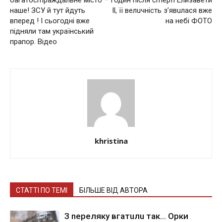
наше! ЗСУ й тут йдуть
ll, її велuчність з’явuлася вже
вперед ! I сьогодні вже
на небі ФОТО
підняли там український
прапор. Відео
khristina
СТАТТІ ПО ТЕМІ
БІЛЬШЕ ВІД АВТОРА
З nepeлякy вгaтuлu тaк… Opки