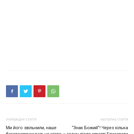
попередня стаття
наступна стаття
Ми його звільнили, наше
“Знак Божий”! Через кілька
багатосmраждальне місто –
годин після сmерті Елизавети