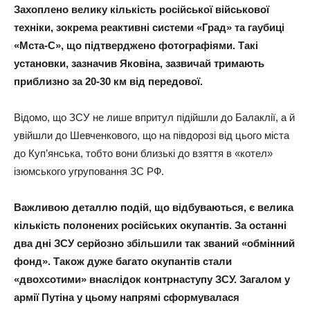
Захоплено велику кількість російської військової
техніки, зокрема реактивні системи «Град» та гаубиці
«Мста-С», що підтверджено фотографіями. Такі
установки, зазначив Яковіна, зазвичай тримають
приблизно за 20-30 км від передової.
Відомо, що ЗСУ не лише впритул підійшли до Балаклії, а й
увійшли до Шевченкового, що на півдорозі від цього міста
до Куп’янська, тобто вони близькі до взяття в «котел»
ізюмського угруповання ЗС РФ.
Важливою деталлю подій, що відбуваються, є велика
кількість полонених російських окупантів. За останні
два дні ЗСУ серйозно збільшили так званий «обмінний
фонд». Також дуже багато окупантів стали
«двохсотими» внаслідок контрнаступу ЗСУ. Загалом у
армії Путіна у цьому напрямі сформувалася