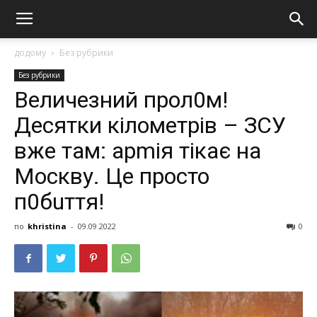
додому
Без рубрики
Без рубрики
Величезний прол0м!
Десятки кілометрів – ЗСУ
вже там: арmія тікає на
Москву. Це просто
п0бuття!
по
khristina
-
09.09.2022
0