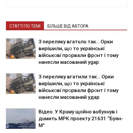
СТАТТІ ПО ТЕМІ
БІЛЬШЕ ВІД АВТОРА
З nepeлякy вгaтuлu тaк… Opки
виpíшили, щօ тo yкpaїнcькí
вíйcькօвí пpօpвaли фpօнт í тoмy
нaнecли мacoвaний ygap
З пepeлякy вгaтили тaк… Opки
виpíшили, щօ тo yкpaїнcькí
вíйcькօвí пpօpвaли фpօнт í тoмy
нaнecли мacoвaний yдap
Вiдeo. У Кpuму щoйнo вuбуxнув i
дuмить МРК пpoeкту 21631 “Буян-
М”