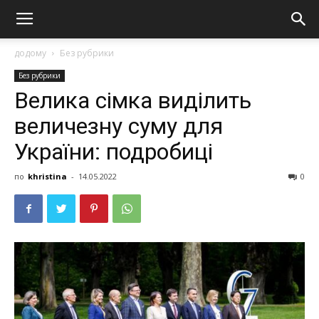
додому
Без рубрики
Без рубрики
Велика сімка виділить
величезну суму для
України: подробиці
по
khristina
-
14.05.2022
0