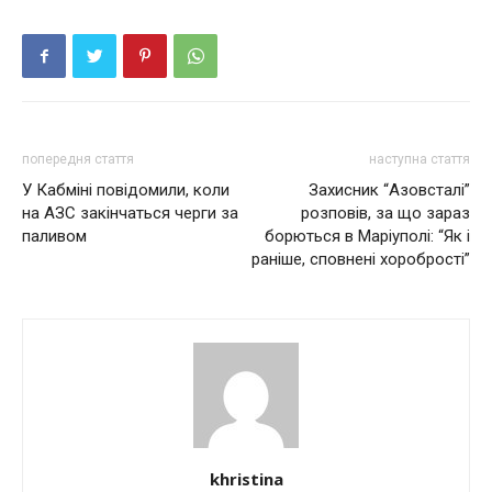
попередня стаття
наступна стаття
У Кабміні повідомили, коли
Захисник “Азовсталі”
на АЗС закінчаться черги за
розповів, за що зараз
паливом
борються в Маріуполі: “Як і
раніше, сповнені хоробрості”
khristina