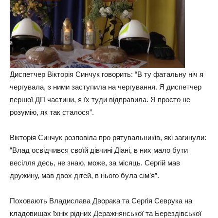
Диспетчер Вікторія Синчук говорить: “В ту фатальну ніч я
чергувала, з ними заступила на чергування. Я диспетчер
першої ДП частини, я їх туди відправила. Я просто не
розумію, як так сталося”.
Вікторія Синчук розповіла про рятувальників, які загинули:
“Влад освідчився своїй дівчині Діані, в них мало бути
весілля десь, не знаю, може, за місяць. Сергій мав
дружину, мав двох дітей, в нього була сім’я”.
Поховають Владислава Дворака та Сергія Севрука на
кладовищах їхніх рідних Деражнянської та Берездівської