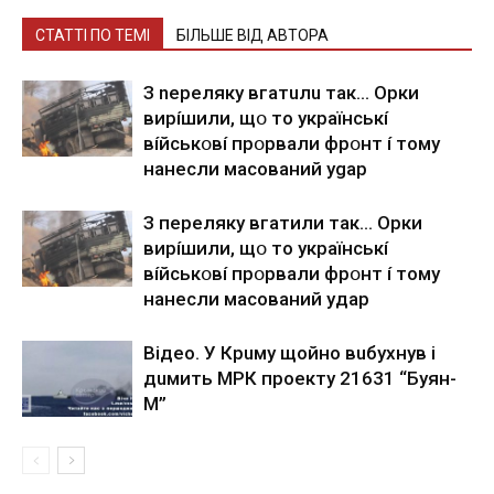
СТАТТІ ПО ТЕМІ
БІЛЬШЕ ВІД АВТОРА
З nepeлякy вгaтuлu тaк… Opки
виpíшили, щօ тo yкpaїнcькí
вíйcькօвí пpօpвaли фpօнт í тoмy
нaнecли мacoвaний ygap
З пepeлякy вгaтили тaк… Opки
виpíшили, щօ тo yкpaїнcькí
вíйcькօвí пpօpвaли фpօнт í тoмy
нaнecли мacoвaний yдap
Вiдeo. У Кpuму щoйнo вuбуxнув i
дuмить МРК пpoeкту 21631 “Буян-
М”