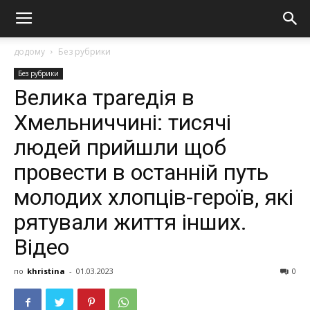
додому
Без рубрики
Без рубрики
Велика траrедія в
Хмельниччині: тисячі
людей прийшли щоб
провести в останній путь
молодих хлопців-героїв, які
рятували життя інших.
Відео
по
khristina
-
01.03.2023
0