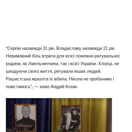
“Сергію назавжди 31 рік, Владиславу назавжди 21 рік.
Невимовний біль втрати для всієї пожежно-рятувальної
родини, як Хмельниччини, так і всієї України. Хлопці, не
шкодуючи свого життя, рятували інших людей.
Рашистська мразота їх вбила. Ніколи не пробачимо і
помстимось”, — каже Андрій Козак.