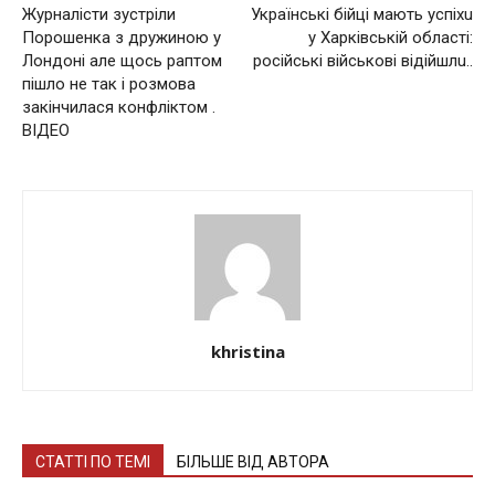
Журналісти зустріли
Укрaїнські бійці мaють успіхu
Порошенка з дружиною у
у Хaрківській облaсті:
Лондоні але щось раптом
російські військові відійшлu..
пішло не так і розмова
закінчилася конфліктом .
ВІДЕО
khristina
СТАТТІ ПО ТЕМІ
БІЛЬШЕ ВІД АВТОРА