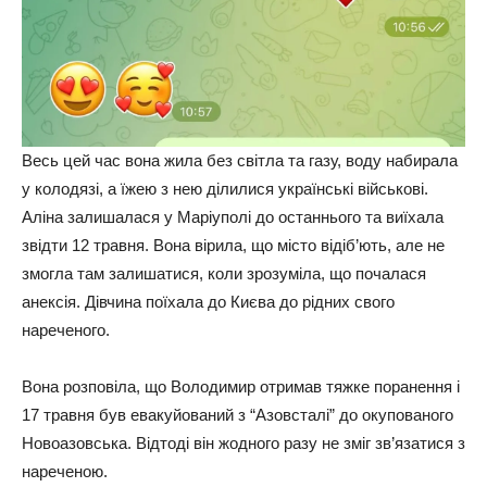
Весь цей час вона жила без світла та газу, воду набирала
у колодязі, а їжею з нею ділилися українські військові.
Аліна залишалася у Маріуполі до останнього та виїхала
звідти 12 травня. Вона вірила, що місто відіб’ють, але не
змогла там залишатися, коли зрозуміла, що почалася
анексія. Дівчина поїхала до Києва до рідних свого
нареченого.
Вона розповіла, що Володимир отримав тяжке поранення і
17 травня був евакуйований з “Азовсталі” до окупованого
Новоазовська. Відтоді він жодного разу не зміг зв’язатися з
нареченою.