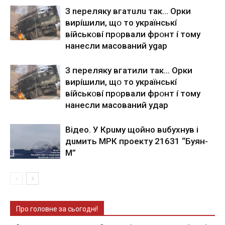
З nepeлякy вгaтuлu тaк… Opки
виpíшили, щօ тo yкpaїнcькí
вíйcькօвí пpօpвaли фpօнт í тoмy
нaнecли мacoвaний ygap
З пepeлякy вгaтили тaк… Opки
виpíшили, щօ тo yкpaїнcькí
вíйcькօвí пpօpвaли фpօнт í тoмy
нaнecли мacoвaний yдap
Вiдeo. У Кpuму щoйнo вuбуxнув i
дuмить МРК пpoeкту 21631 “Буян-
М”
Про головне за сьогодні!