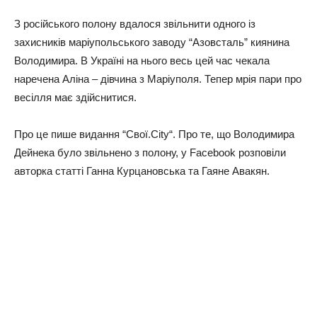
З російського полону вдалося звільнити одного із
захисників маріупольського заводу “Азовсталь” киянина
Володимира. В Україні на нього весь цей час чекала
наречена Аліна – дівчина з Маріуполя. Тепер мрія пари про
весілля має здійснитися.
Про це пише видання “Свої.City“. Про те, що Володимира
Дейнека було звільнено з полону, у Facebook розповіли
авторка статті Ганна Курцановська та Гаяне Авакян.