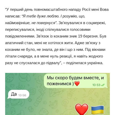
“У перший день повномасштабного нападу Росії мені Вова
написав:
“Я тебе дуже люблю. І розумію, що,
найімовірніше, не повернуся”
. Зв’язувалися в соцмережі,
переписувалися, іноді спілкувалися голосовими
повідомленнями. Зв’язок із коханим зник 19 березня. Був
апатичний стан, мені не хотілося жити. Адже зв’язку з
коханим не було, не знала, де він і що з ним. Під вікнами
літали снаряди, а в мене нуль реакції, я навіть жодного
разу не спускалася до підвалу”, – поділилася українка.