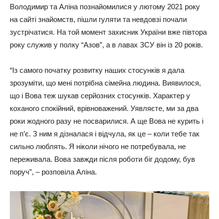
Володимир та Аліна познайомилися у лютому 2021 року
на сайті знайомств, пішли гуляти та невдовзі почали
зустрічатися. На той момент захисник України вже півтора
року служив у полку “Азов”, а в лавах ЗСУ він із 20 років.
“Із самого початку розвитку наших стосунків я дала
зрозуміти, що мені потрібна сімейна людина. Виявилося,
що і Вова теж шукав серйозних стосунків. Характер у
коханого спокійний, врівноважений. Уявляєте, ми за два
роки жодного разу не посварилися. А ще Вова не курить і
не п’є. З ним я дізналася і відчула, як це – коли тебе так
сильно люблять. Я ніколи нічого не потребувала, не
переживала. Вова завжди після роботи біг додому, був
поруч”, – розповіла Аліна.