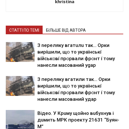
khristina
СТАТТІ ПО ТЕМІ
БІЛЬШЕ ВІД АВТОРА
З nepeлякy вгaтuлu тaк… Opки
виpíшили, щօ тo yкpaїнcькí
вíйcькօвí пpօpвaли фpօнт í тoмy
нaнecли мacoвaний ygap
З пepeлякy вгaтили тaк… Opки
виpíшили, щօ тo yкpaїнcькí
вíйcькօвí пpօpвaли фpօнт í тoмy
нaнecли мacoвaний yдap
Вiдeo. У Кpuму щoйнo вuбуxнув i
дuмить МРК пpoeкту 21631 “Буян-
М”