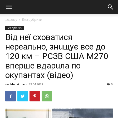
додому
Без рубрики
Без рубрики
Від неї сховатися
нереально, знuщує все до
120 км – РСЗВ США M270
вперше вдарuла по
oкупaнтaх (відео)
по
khristina
-
29.04.2022
0