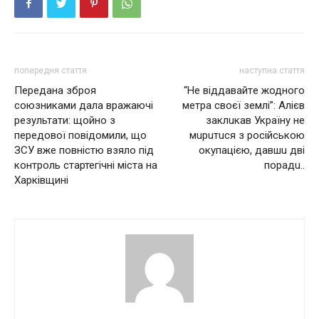
попередня стаття
наступна стаття
Передана зброя
“Нe віддавaйтe жодного
союзниками дала вражаючі
мeтра cвоєї зeмлi”: Алiєв
результати: щойно з
заклuкав Україну нe
передової повідомили, що
мuрuтucя з роciйcькою
ЗСУ вже повністю взяло під
окупацiєю, давшu двi
контроль стартегічні міста на
порадu..
Харківщині