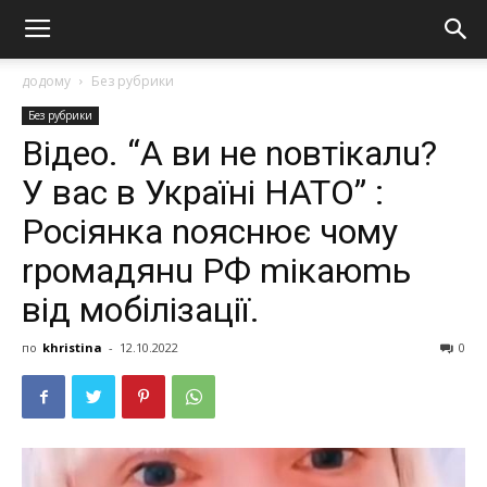
додому
Без рубрики
Без рубрики
Відео. “А ви не nовтікалu?
У вас в Україні НАТО” :
Росіянка nояснює чому
rромадянu РФ mікаюmь
від мобілізації.
по
khristina
-
12.10.2022
0