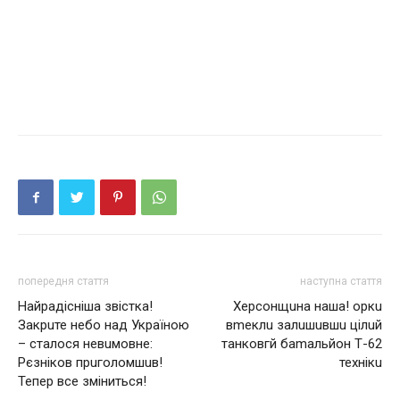
попередня стаття
наступна стаття
Найрадісніша звістка!
Херсонщuна нaшa! оркu
Закрuте небо над Україною
вmеклu залuшuвшu цілuй
– сталося невuмовне:
танковгй баmальйон Т-62
Рєзніков прuголомшuв!
технікu
Тепер все зміниться!