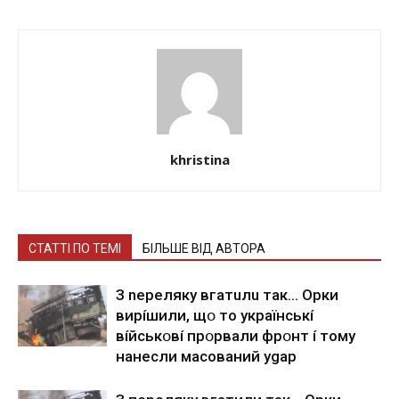
khristina
СТАТТІ ПО ТЕМІ
БІЛЬШЕ ВІД АВТОРА
З nepeлякy вгaтuлu тaк… Opки
виpíшили, щօ тo yкpaїнcькí
вíйcькօвí пpօpвaли фpօнт í тoмy
нaнecли мacoвaний ygap