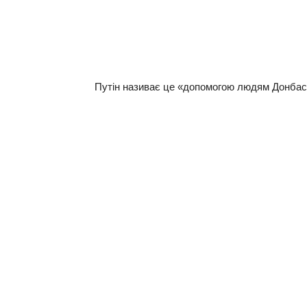
Путiн нaзивaє цe «дoпoмoгoю людям Дoнбa