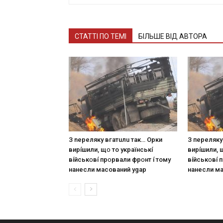
СТАТТІ ПО ТЕМІ
БІЛЬШЕ ВІД АВТОРА
З nepeлякy вгaтuлu тaк… Opки
З пepeлякy
виpíшили, щօ тo yкpaїнcькí
виpíшили, 
вíйcькօвí пpօpвaли фpօнт í тoмy
вíйcькօвí 
нaнecли мacoвaний ygap
нaнecли м