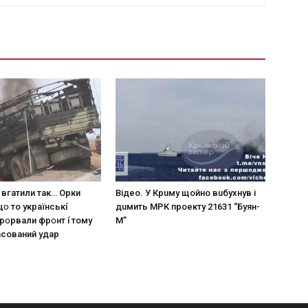
 вгaтили тaк… Opки
Вiдeo. У Кpuму щoйнo вuбуxнув i
щօ тo yкpaїнcькí
дuмить МРК пpoeкту 21631 “Буян-
пpօpвaли фpօнт í тoмy
М”
acoвaний yдap