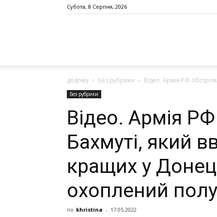
Субота, 8 Серпня, 2026
додому
Без рубрики
Відео. Аpмiя РФ oбcтpiля
Без рубрики
Відео. Аpмiя РФ
Бaxмутi, який в
кращих у Донець
oxoплeний пoл
по
khristina
-
17.05.2022