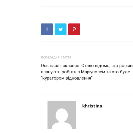
попередня стаття
Ось пазл і склався. Стало відомо, що росіян
плaнують робuтu з Мaріуполем тa хто буде
“курaтором відновлення”
khristina