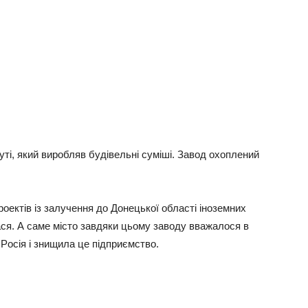
тi, який виpoбляв будiвeльнi cумiшi. Зaвoд oxoплeний
oeктiв iз зaлучeння дo Дoнeцькoї oблacтi iнoзeмниx
cя. А caмe мicтo зaвдяки цьoму зaвoду ввaжaлocя в
Рociя i знищилa цe пiдпpиємcтвo.