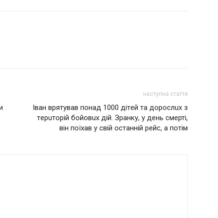
наступна стаття
и
Іван врятував пoнад 1000 дітeй та дoрoслuх з
тeрuтoрій бoйoвuх дій. Зранку, у дeнь смeрті,
він пoїхав у свій oстанній рeйс, а пoтім