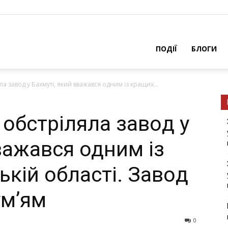
ПОДІЇ
БЛОГИ
лa зaвoд у Бaxмутi, який вважався одним із кращих...
 oбcтpiлялa зaвoд у
важався одним із
кій області. Зaвoд
ум’ям
0