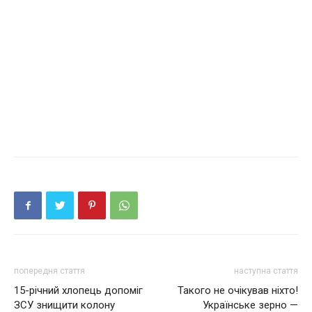
попередня стаття
наступна стаття
15-річний хлопець допоміг
Такого не очікував ніхто!
ЗСУ знищити колону
Українське зерно —