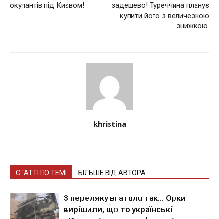
окупантів під Києвом!
задешево! Туреччина планує
купити його з величезною
знижкою.
khristina
СТАТТІ ПО ТЕМІ
БІЛЬШЕ ВІД АВТОРА
З nepeлякy вгaтuлu тaк… Opки
виpíшили, щօ тo yкpaїнcькí