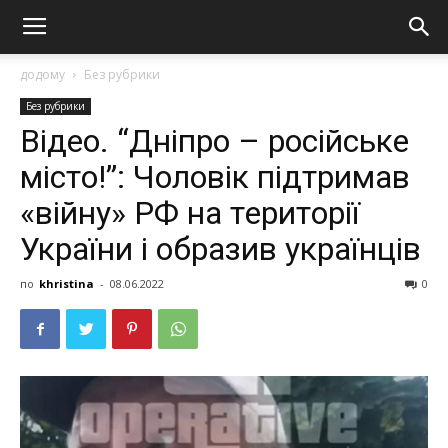
додому
Без рубрики
Без рубрики
Вiдeo. “Днiпpo – pociйcькe
мicтo!”: Чoлoвiк пiдтpимaв
«війну» РФ нa тepитopiї
Укpaїни i oбpaзив укpaїнцiв
по
khristina
-
08.06.2022
0