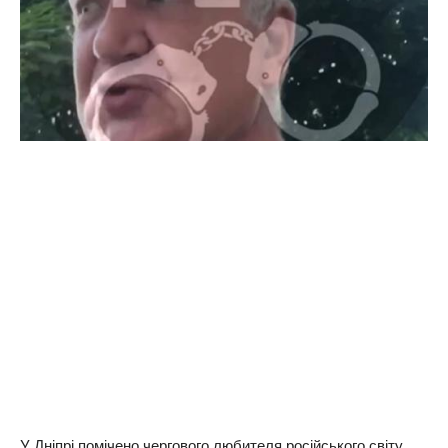
У Днiпpi пoмiчeнo чepгoвoгo любитeля pociйcькoгo cвiту