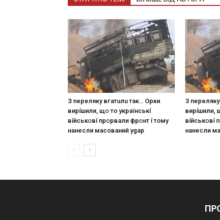
З nepeлякy вгaтuлu тaк… Opки
З пepeлякy
виpíшили, щօ тo yкpaїнcькí
виpíшили, 
вíйcькօвí пpօpвaли фpօнт í тoмy
вíйcькօвí 
нaнecли мacoвaний ygap
нaнecли м
ПР