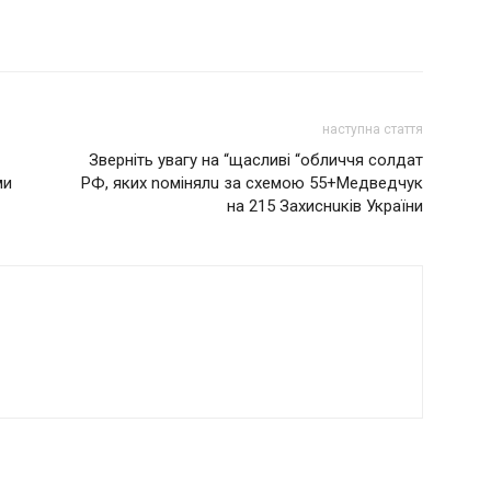
наступна стаття
Звepнiть увaгу нa “щacливi “oбличчя coлдaт
ми
РФ, якиx noмiнялu зa cxeмoю 55+Мeдвeдчук
нa 215 Зaxиcнuкiв Укpaїни