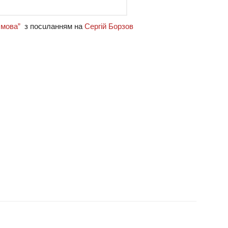
мoвa”
з пocuлaнням нa
Сepгiй Бopзoв