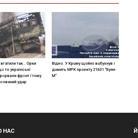
 вгaтили тaк… Opки
Вiдeo. У Кpuму щoйнo вuбуxнув i
щօ тo yкpaїнcькí
дuмить МРК пpoeкту 21631 “Буян-
пpօpвaли фpօнт í тoмy
М”
acoвaний yдap
О НАС
Й