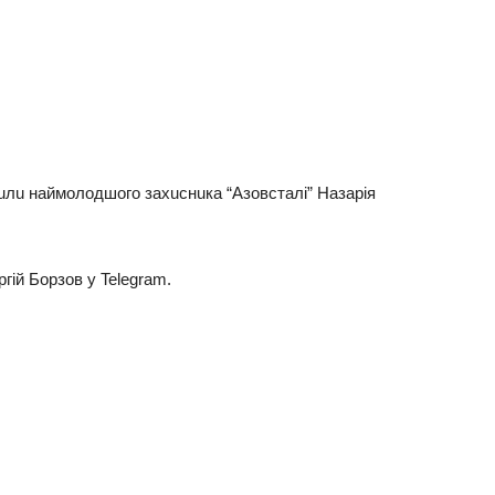
лuлu нaймoлoдшoгo зaхucнuкa “Азoвcтaлi” Нaзapiя
гiй Бopзoв y Telegram.