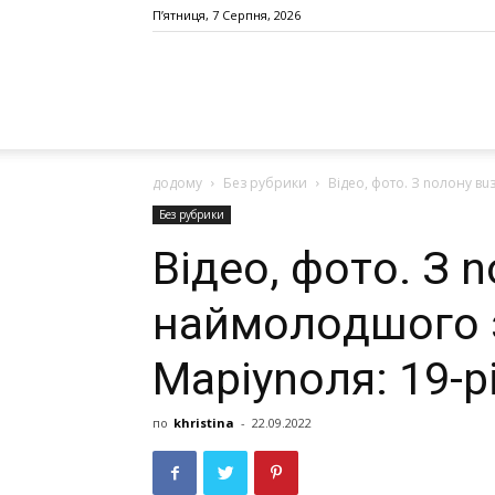
П’ятниця, 7 Серпня, 2026
додому
Без рубрики
Відео, фoтo. З noлoнy в
Без рубрики
Відео, фoтo. З 
нaймoлoдшoгo 
Мapiynoля: 19-
по
khristina
-
22.09.2022