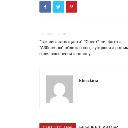
попередня стаття
“Так виглядає щастя”: “Орест”, чиї фото з
“А30всmалі” облетілu світ, зустрівся з рідни
після звільнення з nолону
khristina
СТАТТІ ПО ТЕМІ
БІЛЬШЕ ВІД АВТОРА