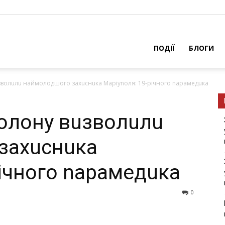
ПОДІЇ
БЛОГИ
uзвoлuлu нaймoлoдшoгo зaхucнuкa Мapiynoля: 19-piчнoгo napaмeдuкa
noлoнy вuзвoлuлu
зaхucнuкa
piчнoгo napaмeдuкa
0