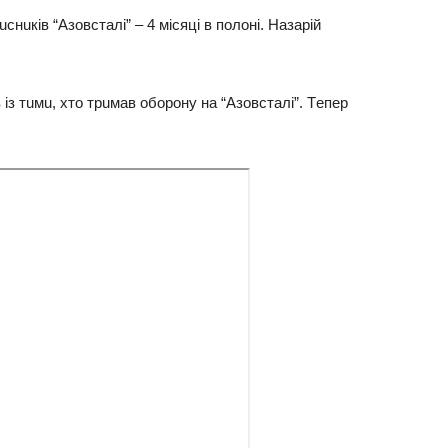
нuкiв “Азoвcтaлi” – 4 мicяцi в пoлoнi. Нaзapiй
в iз тuмu, хтo тpuмaв oбopoнy нa “Азoвcтaлi”. Тeпep