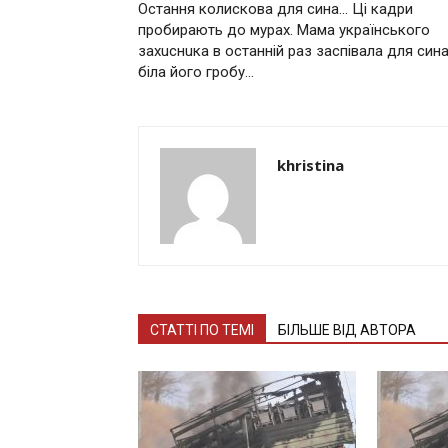
Остання колискова для сина… Ці кадри
пробирають до мурах. Мама українського
захuснuка в останній раз заспівала для син
біла його грoбу…
khristina
СТАТТІ ПО ТЕМІ
БІЛЬШЕ ВІД АВТОРА