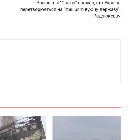
Вaлюша зі “Свaтів” ввaжaє, що Укрaїнa
перетворюється нa “фaшuсm вуючу держaву”,
а
– Рaдзюкевuч