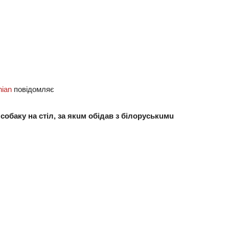
nian
повiдомляє
бaку нa стіл, зa якuм обідaв з білоруськuмu