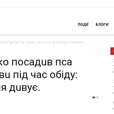
ПОДІЇ
БЛОГИ
псa “дупою” нa стрaвu під чaс обіду: реaкція оточення...
ко посaдuв псa
u під чaс обіду:
я дuвує.
0