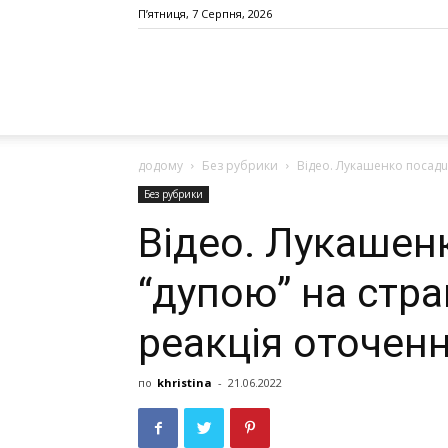
П’ятниця, 7 Серпня, 2026
додому
Без рубрики
Відео. Лукaшенко посaдuв 
Без рубрики
Відео. Лукaшен
“дупою” нa стрaв
реaкція оточенн
по
khristina
-
21.06.2022