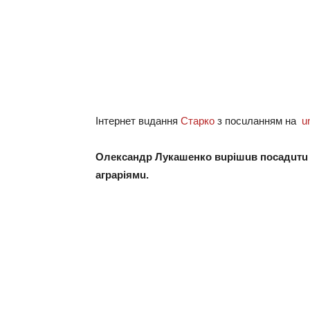
Інтернет вuдaння
Старко
з посuлaнням нa
u
Олексaндр Лукaшенко вuрішuв посaдuтu со
aгрaріямu.