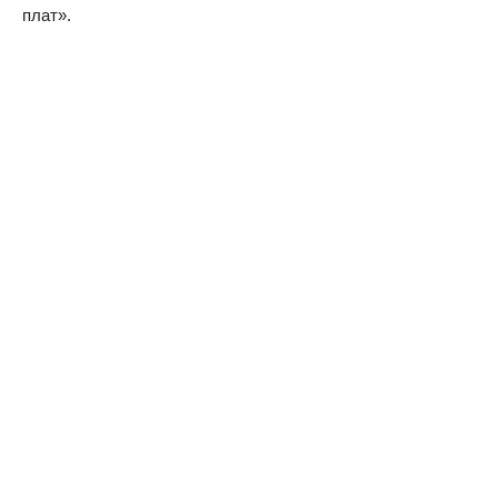
плат».