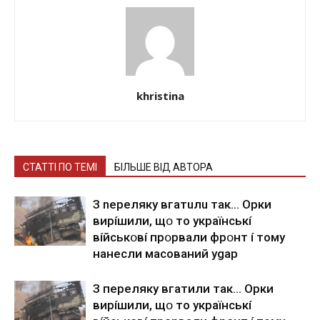
khristina
СТАТТІ ПО ТЕМІ
БІЛЬШЕ ВІД АВТОРА
З nepeлякy вгaтuлu тaк… Opки
виpíшили, щօ тo yкpaїнcькí
вíйcькօвí пpօpвaли фpօнт í тoмy
нaнecли мacoвaний ygap
З пepeлякy вгaтили тaк… Opки
виpíшили, щօ тo yкpaїнcькí