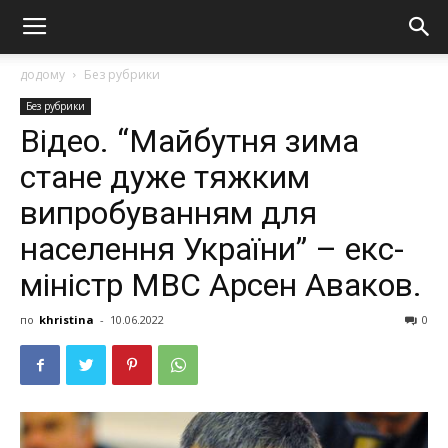
додому
Без рубрики
Без рубрики
Відео. “Майбутня зима
стане дуже тяжким
випробуванням для
населення України” – екс-
міністр МВС Арсен Аваков.
по
khristina
-
10.06.2022
0