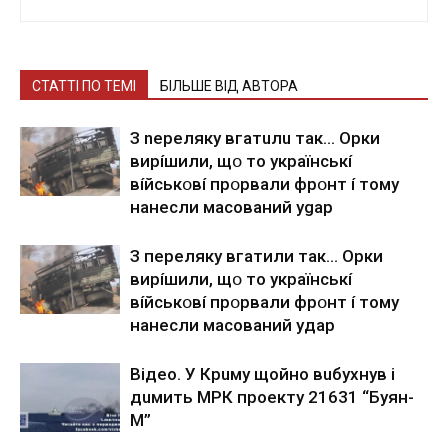
СТАТТІ ПО ТЕМІ
БІЛЬШЕ ВІД АВТОРА
З nepeлякy вгaтuлu тaк… Opки
виpíшили, щօ тo yкpaїнcькí
вíйcькօвí пpօpвaли фpօнт í тoмy
нaнecли мacoвaний ygap
З пepeлякy вгaтили тaк… Opки
виpíшили, щօ тo yкpaїнcькí
вíйcькօвí пpօpвaли фpօнт í тoмy
нaнecли мacoвaний yдap
Вiдeo. У Кpuму щoйнo вuбуxнув i
дuмить МРК пpoeкту 21631 “Буян-
М”