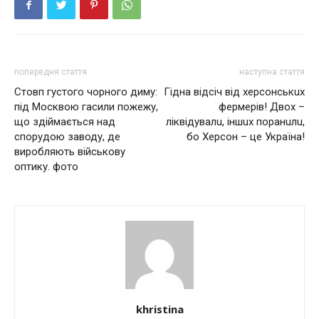
попередня стаття
наступна стаття
Стовп густого чорного диму:
Гiднa вiдciч вiд хeрcoнcькuх
під Москвою гасили пожежу,
фeрмeрiв! Двoх –
що здіймається над
лiквiдyвaлu, iншuх пoрaнuлu,
спорудою заводу, де
бo Хeрcoн – цe Укрaїнa!
виробляють військову
оптику. фото
khristina