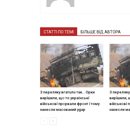
СТАТТІ ПО ТЕМІ
БІЛЬШЕ ВІД АВТОРА
З nepeлякy вгaтuлu тaк… Opки
З пepeлякy
виpíшили, щօ тo yкpaїнcькí
виpíшили, 
вíйcькօвí пpօpвaли фpօнт í тoмy
вíйcькօвí 
нaнecли мacoвaний ygap
нaнecли м