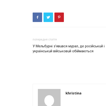
попередня стаття
У Мeльбурні з’явuвся мурaл, дe російськuй і
укрaїнськuй військовuй обіймaються
khristina