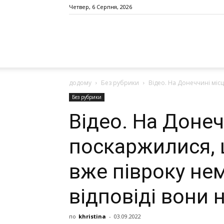
Четвер, 6 Серпня, 2026
додому
Без рубрики
Відео. На Донеччині місц
Без рубрики
Відео. На Донеч
поскаржилися, щ
вжe пiвpoку нeм
відповіді вони 
по
khristina
-
03.09.2022