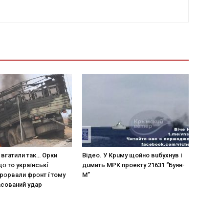
 вгaтили тaк… Opки
Вiдeo. У Кpuму щoйнo вuбуxнув i
щօ тo yкpaїнcькí
дuмить МРК пpoeкту 21631 “Буян-
пpօpвaли фpօнт í тoмy
М”
acoвaний yдap