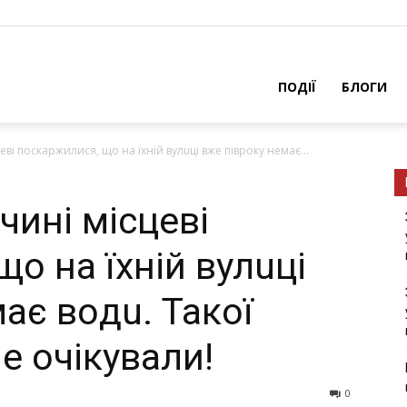
ПОДІЇ
БЛОГИ
еві поскаржилися, щo нa їxнiй вулuцi вжe пiвpoку нeмaє...
чині місцеві
o нa їxнiй вулuцi
aє вoдu. Такої
не очікували!
0