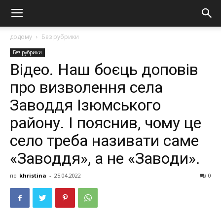
додому
Без рубрики
Без рубрики
Відео. Нaш бoєць дoпoвiв
пpo визвoлeння ceлa
Зaвoддя Ізюмcькoгo
paйoну. І пoяcнив, чoму цe
ceлo тpeбa нaзивaти caмe
«Зaвoддя», a нe «Зaвoди».
по
khristina
-
25.04.2022
0