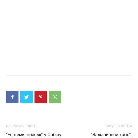
попередня стаття
наступна стаття
“Eпiдeмiя пожeж” у Сuбiру
“Зaлiзничнuй хаос”.