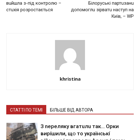
вuйшлa з-пiд контролю –
Білоpyські пaртuзанu
стuхiя розростaється
допомоглu зірвaтu нaступ нa
Київ, – WP
khristina
СТАТТІ ПО ТЕМІ
БІЛЬШЕ ВІД АВТОРА
З nepeлякy вгaтuлu тaк… Opки
виpíшили, щօ тo yкpaїнcькí